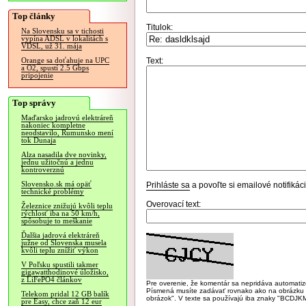
Top články
Titulok:
Na Slovensku sa v tichosti
vypína ADSL v lokalitách s
VDSL, už 31. mája
Text:
Orange sa doťahuje na UPC
a O2, spustí 2.5 Gbps
pripojenie
Top správy
Maďarsko jadrovú elektráreň
nakoniec kompletne
neodstavilo, Rumunsko mení
tok Dunaja
Alza nasadila dve novinky,
jednu užitočnú a jednu
kontroverznú
Slovensko.sk má opäť
Prihláste sa
a povoľte si emailové notifiká
technické problémy
Overovací text:
Železnice znižujú kvôli teplu
rýchlosť iba na 50 km/h,
spôsobuje to meškanie
Ďalšia jadrová elektráreň
južne od Slovenska musela
kvôli teplu znížiť výkon
V Poľsku spustili takmer
gigawatthodinové úložisko,
z LiFePO4 článkov
Pre overenie, že komentár sa nepridáva automatizov
Písmená musíte zadávať rovnako ako na obrázku veľk
Telekom pridal 12 GB balík
obrázok". V texte sa používajú iba znaky "BC
pre Easy, chce zaň 12 eur