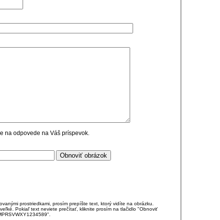
cie na odpovede na Váš príspevok.
anými prostriedkami, prosím prepíšte text, ktorý vidíte na obrázku.
é. Pokiaľ text neviete prečítať, kliknite prosím na tlačidlo "Obnoviť
DJKMPRSVWXY1234589".