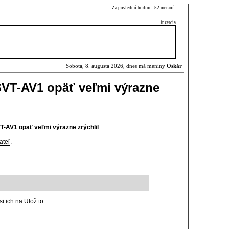
Za poslednú hodinu: 52 meraní
inzercia
Sobota, 8. augusta 2026, dnes má meniny
Oskár
SVT-AV1 opäť veľmi výrazne
T-AV1 opäť veľmi výrazne zrýchlil
ateľ
.
i ich na Ulož.to.