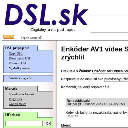
neprihlásený
Enkóder AV1 videa 
DSL pripojenie
Ceny DSL
zrýchlil
Dostupnosť DSL
Fórum o DSL
Výsledky meraní
Diskusia k článku:
Enkóder AV1 videa SV
Satelitná mapa SR
Prispievajte do diskusií ako
prihlásený užív
Komentár, na ktorý odpovedáte:
Merače
Speedmeter
Merania
Pingmeter
Re: dasldklsajd
Googlemeter
Od: poiuyt | Pridané: 2023-12-13 20:26:50
Keby ich fašiúnia nezakázala, našiel by s
Hľadanie
Odpovedať
Meno: