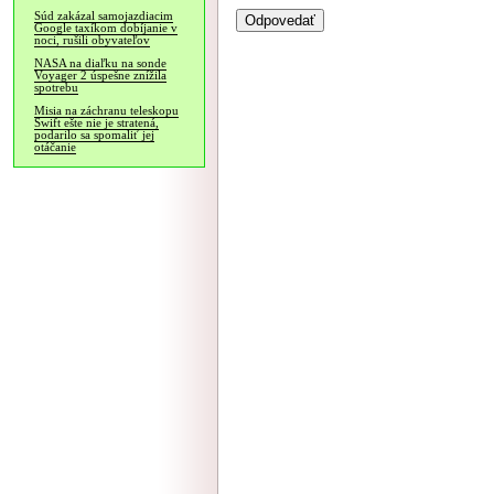
Súd zakázal samojazdiacim
Google taxíkom dobíjanie v
noci, rušili obyvateľov
NASA na diaľku na sonde
Voyager 2 úspešne znížila
spotrebu
Misia na záchranu teleskopu
Swift ešte nie je stratená,
podarilo sa spomaliť jej
otáčanie