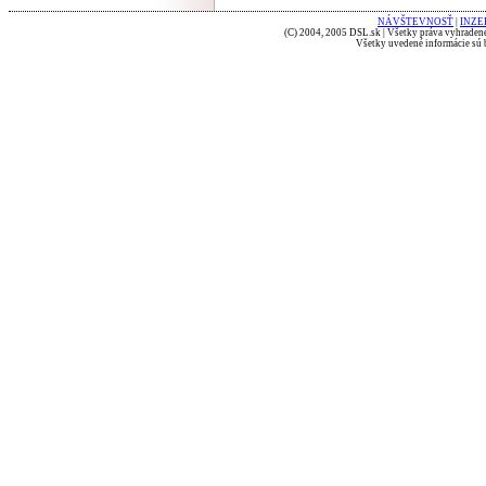
NÁVŠTEVNOSŤ
|
INZE
(C) 2004, 2005 DSL.sk | Všetky práva vyhradené
Všetky uvedené informácie sú b