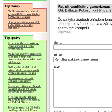
Top články
Re: ultraradikálny gamerizmus
Od: Baltazár Kokoschka | Pridané
Na Slovensku sa v tichosti
vypína ADSL v lokalitách s
VDSL, už 31. mája
Čo sa týka žiadosti ohľadom lona
Orange sa doťahuje na UPC
pripomienkového konania a zárove
a O2, spustí 2.5 Gbps
zastavme korupciu.
pripojenie
Odpovedať
Top správy
Meno:
Alza nasadila dve novinky,
jednu užitočnú a jednu
kontroverznú
Maďarsko jadrovú elektráreň
Titulok:
nakoniec kompletne
neodstavilo, Rumunsko mení
tok Dunaja
Text:
Ďalšia jadrová elektráreň
južne od Slovenska musela
kvôli teplu znížiť výkon
Slovensko.sk má opäť
technické problémy
Železnice znižujú kvôli teplu
rýchlosť iba na 50 km/h,
spôsobuje to meškanie
V Poľsku spustili takmer
gigawatthodinové úložisko,
z LiFePO4 článkov
Telekom pridal 12 GB balík
pre Easy, chce zaň 12 eur