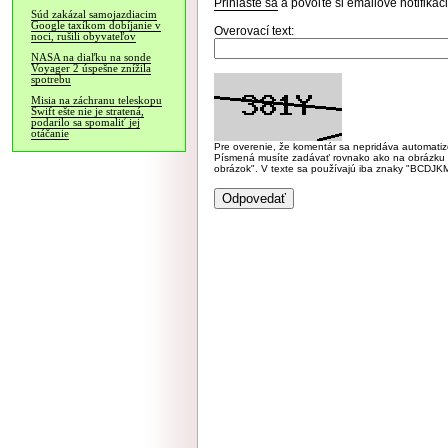
Prihláste sa
a povoľte si emailové notifiká
Súd zakázal samojazdiacim
Google taxíkom dobíjanie v
Overovací text:
noci, rušili obyvateľov
NASA na diaľku na sonde
Voyager 2 úspešne znížila
spotrebu
Misia na záchranu teleskopu
Swift ešte nie je stratená,
podarilo sa spomaliť jej
otáčanie
Pre overenie, že komentár sa nepridáva automatizov
Písmená musíte zadávať rovnako ako na obrázku veľk
obrázok". V texte sa používajú iba znaky "BC