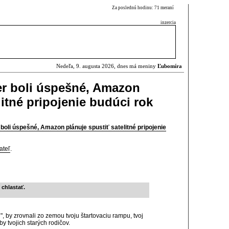
Za poslednú hodinu: 71 meraní
inzercia
Nedeľa, 9. augusta 2026, dnes má meniny
Ľubomíra
per boli úspešné, Amazon
litné pripojenie budúci rok
 boli úspešné, Amazon plánuje spustiť satelitné pripojenie
ateľ
.
chlastať.
, by zrovnali zo zemou tvoju štartovaciu rampu, tvoj
by tvojich starých rodičov.