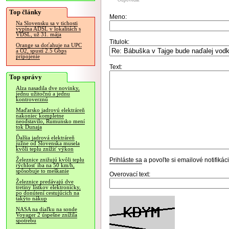
Odpovedať
Top články
Meno:
Na Slovensku sa v tichosti
vypína ADSL v lokalitách s
VDSL, už 31. mája
Titulok:
Orange sa doťahuje na UPC
a O2, spustí 2.5 Gbps
pripojenie
Text:
Top správy
Alza nasadila dve novinky,
jednu užitočnú a jednu
kontroverznú
Maďarsko jadrovú elektráreň
nakoniec kompletne
neodstavilo, Rumunsko mení
tok Dunaja
Ďalšia jadrová elektráreň
južne od Slovenska musela
kvôli teplu znížiť výkon
Prihláste sa
a povoľte si emailové notifiká
Železnice znižujú kvôli teplu
rýchlosť iba na 50 km/h,
spôsobuje to meškanie
Overovací text:
Železnice predávajú dve
tretiny lístkov elektronicky,
po donútení cestujúcich na
takýto nákup
NASA na diaľku na sonde
Voyager 2 úspešne znížila
spotrebu