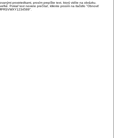
anými prostriedkami, prosím prepíšte text, ktorý vidíte na obrázku.
é. Pokiaľ text neviete prečítať, kliknite prosím na tlačidlo "Obnoviť
DJKMPRSVWXY1234589".