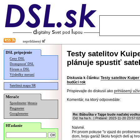
neprihlásený
Testy satelitov Kui
DSL pripojenie
Ceny DSL
plánuje spustiť sate
Dostupnosť DSL
Fórum o DSL
Výsledky meraní
Diskusia k článku:
Testy satelitov Kuiper
budúci rok
Satelitná mapa SR
Prispievajte do diskusií ako
prihlásený užív
Merače
Komentár, na ktorý odpovedáte:
Speedmeter
Merania
Pingmeter
Googlemeter
Re: Bábuška v Tajge bude naďalej vodku 
Od: ha ha h.. | Pridané: 2023-11-20 23:57:02
Hľadanie
Naivné.
Pri prvom pokuse "o vjazd do protismeru"
dom, tvoju garáž školu tvojich detí aj hro