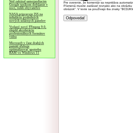
Súd zakázal samojazdiacim
Pre overenie, že komentár sa nepridáva automatizov
Google taxíkom dobíjanie v
Písmená musíte zadávať rovnako ako na obrázku veľk
noci, rušili obyvateľov
obrázok". V texte sa používajú iba znaky "BC
NASA pripravuje ISS na
inštaláciu posledných
nových solárnych panelov
Vydaný nový FFmpeg 9.0,
zlepšil akceleráciu
profesionálnych formátov
videa
Microsoft v čase drahých
pamätí sľubuje
optimalizovať spotrebu
RAM vo Windows 11