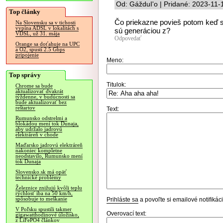
Od: GážduI'o | Pridané: 2023-11-
Top články
Čo priekazne povieš potom keď s
Na Slovensku sa v tichosti
vypína ADSL v lokalitách s
sú generáciou z?
VDSL, už 31. mája
Odpovedať
Orange sa doťahuje na UPC
a O2, spustí 2.5 Gbps
pripojenie
Meno:
Top správy
Titulok:
Chrome sa bude
aktualizovať dvakrát
týždenne, v budúcnosti sa
bude aktualizovať bez
reštartov
Text:
Rumunsko odstrelmi a
blokádou mení tok Dunaja,
aby udržalo jadrovú
elektráreň v chode
Maďarsko jadrovú elektráreň
nakoniec kompletne
neodstavilo, Rumunsko mení
tok Dunaja
Slovensko.sk má opäť
technické problémy
Železnice znižujú kvôli teplu
rýchlosť iba na 50 km/h,
spôsobuje to meškanie
Prihláste sa
a povoľte si emailové notifiká
V Poľsku spustili takmer
Overovací text:
gigawatthodinové úložisko,
z LiFePO4 článkov