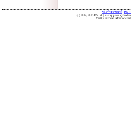
NÁVŠTEVNOSŤ
|
INZE
(C) 2004, 2005 DSL.sk | Všetky práva vyhradené
Všetky uvedené informácie sú b