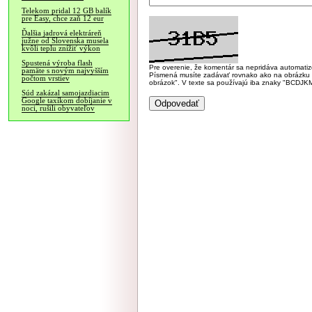
Telekom pridal 12 GB balík
pre Easy, chce zaň 12 eur
Ďalšia jadrová elektráreň
južne od Slovenska musela
kvôli teplu znížiť výkon
Spustená výroba flash
Pre overenie, že komentár sa nepridáva automatizov
pamäte s novým najvyšším
Písmená musíte zadávať rovnako ako na obrázku veľk
počtom vrstiev
obrázok". V texte sa používajú iba znaky "BC
Súd zakázal samojazdiacim
Google taxíkom dobíjanie v
noci, rušili obyvateľov