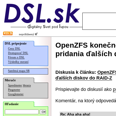
neprihlásený
OpenZFS konečn
DSL pripojenie
Ceny DSL
pridania ďalších
Dostupnosť DSL
Fórum o DSL
Výsledky meraní
Satelitná mapa SR
Diskusia k článku:
OpenZFS
ďalších diskov do RAID-Z
Merače
Speedmeter
Merania
Prispievajte do diskusií ako
p
Pingmeter
Googlemeter
Komentár, na ktorý odpovedá
Hľadanie
Re: Aha aha aha!