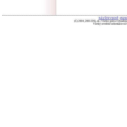
NÁVŠTEVNOSŤ
|
INZE
(C) 2004, 2005 DSL.sk | Všetky práva vyhradené
Všetky uvedené informácie sú b