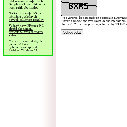
Súd zakázal samojazdiacim
Google taxíkom dobíjanie v
noci, rušili obyvateľov
NASA pripravuje ISS na
inštaláciu posledných
Pre overenie, že komentár sa nepridáva automatizov
nových solárnych panelov
Písmená musíte zadávať rovnako ako na obrázku veľk
obrázok". V texte sa používajú iba znaky "BC
Vydaný nový FFmpeg 9.0,
zlepšil akceleráciu
profesionálnych formátov
videa
Microsoft v čase drahých
pamätí sľubuje
optimalizovať spotrebu
RAM vo Windows 11