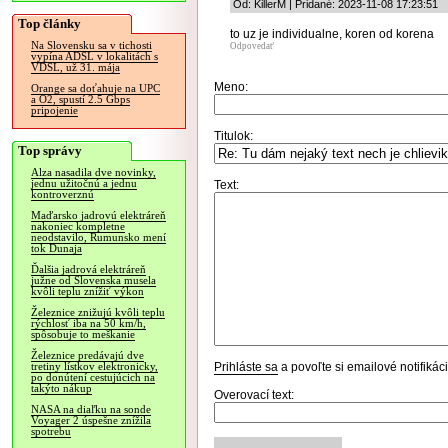
Od: KillerM | Pridané: 2023-11-08 17:23:51
Top články
to uz je individualne, koren od korena
Na Slovensku sa v tichosti
Odpovedať
vypína ADSL v lokalitách s
VDSL, už 31. mája
Meno:
Orange sa doťahuje na UPC
a O2, spustí 2.5 Gbps
pripojenie
Titulok:
Top správy
Alza nasadila dve novinky,
jednu užitočnú a jednu
Text:
kontroverznú
Maďarsko jadrovú elektráreň
nakoniec kompletne
neodstavilo, Rumunsko mení
tok Dunaja
Ďalšia jadrová elektráreň
južne od Slovenska musela
kvôli teplu znížiť výkon
Železnice znižujú kvôli teplu
rýchlosť iba na 50 km/h,
spôsobuje to meškanie
Železnice predávajú dve
Prihláste sa
a povoľte si emailové notifiká
tretiny lístkov elektronicky,
po donútení cestujúcich na
takýto nákup
Overovací text:
NASA na diaľku na sonde
Voyager 2 úspešne znížila
spotrebu