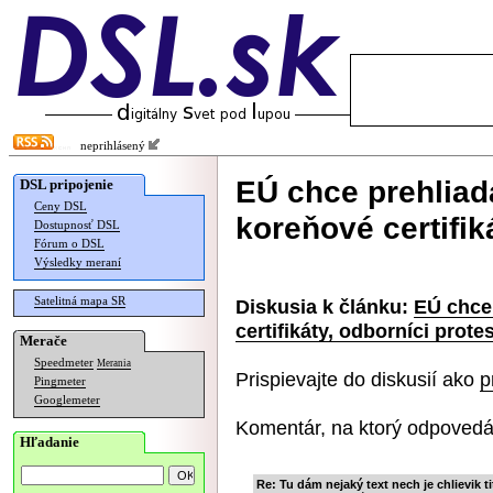
neprihlásený
EÚ chce prehliad
DSL pripojenie
Ceny DSL
koreňové certifik
Dostupnosť DSL
Fórum o DSL
Výsledky meraní
Satelitná mapa SR
Diskusia k článku:
EÚ chce
certifikáty, odborníci prote
Merače
Speedmeter
Merania
Prispievajte do diskusií ako
p
Pingmeter
Googlemeter
Komentár, na ktorý odpovedá
Hľadanie
Re: Tu dám nejaký text nech je chlievik t