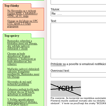
Top články
Titulok:
Na Slovensku sa v tichosti
vypína ADSL v lokalitách s
VDSL, už 31. mája
Text:
Orange sa doťahuje na UPC
a O2, spustí 2.5 Gbps
pripojenie
Top správy
Rumunsko odstrelmi a
blokádou mení tok Dunaja,
aby udržalo jadrovú
elektráreň v chode
Chrome sa bude
aktualizovať dvakrát
týždenne, v budúcnosti sa
bude aktualizovať bez
Prihláste sa
a povoľte si emailové notifiká
reštartov
Maďarsko jadrovú elektráreň
Overovací text:
nakoniec kompletne
neodstavilo, Rumunsko mení
tok Dunaja
Slovensko.sk má opäť
technické problémy
Železnice znižujú kvôli teplu
rýchlosť iba na 50 km/h,
spôsobuje to meškanie
Pre overenie, že komentár sa nepridáva automatizov
V Poľsku spustili takmer
Písmená musíte zadávať rovnako ako na obrázku veľk
gigawatthodinové úložisko,
obrázok". V texte sa používajú iba znaky "BC
z LiFePO4 článkov