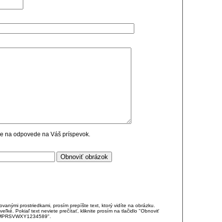
cie na odpovede na Váš príspevok.
anými prostriedkami, prosím prepíšte text, ktorý vidíte na obrázku.
é. Pokiaľ text neviete prečítať, kliknite prosím na tlačidlo "Obnoviť
DJKMPRSVWXY1234589".