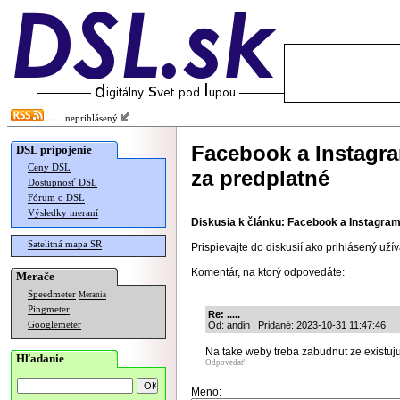
neprihlásený
Facebook a Instagra
DSL pripojenie
Ceny DSL
za predplatné
Dostupnosť DSL
Fórum o DSL
Výsledky meraní
Diskusia k článku:
Facebook a Instagram 
Satelitná mapa SR
Prispievajte do diskusií ako
prihlásený užív
Komentár, na ktorý odpovedáte:
Merače
Speedmeter
Merania
Pingmeter
Re: .....
Googlemeter
Od: andin | Pridané: 2023-10-31 11:47:46
Na take weby treba zabudnut ze existuj
Hľadanie
Odpovedať
Meno: