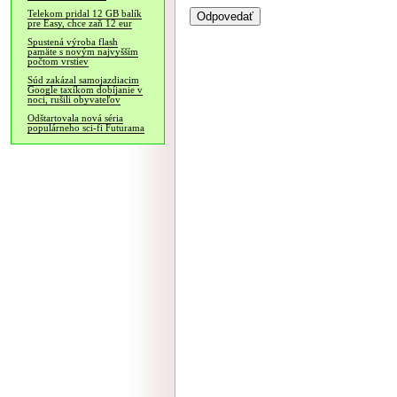
Telekom pridal 12 GB balík
pre Easy, chce zaň 12 eur
Spustená výroba flash
pamäte s novým najvyšším
počtom vrstiev
Súd zakázal samojazdiacim
Google taxíkom dobíjanie v
noci, rušili obyvateľov
Odštartovala nová séria
populárneho sci-fi Futurama