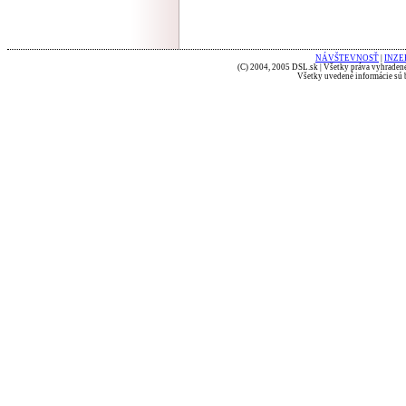
NÁVŠTEVNOSŤ
|
INZE
(C) 2004, 2005 DSL.sk | Všetky práva vyhradené
Všetky uvedené informácie sú b