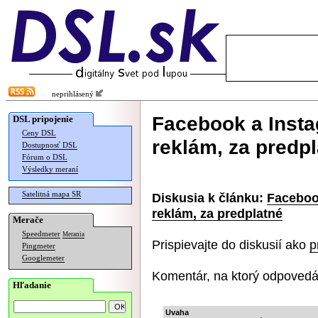
neprihlásený
Facebook a Insta
DSL pripojenie
Ceny DSL
reklám, za predp
Dostupnosť DSL
Fórum o DSL
Výsledky meraní
Satelitná mapa SR
Diskusia k článku:
Faceboo
reklám, za predplatné
Merače
Speedmeter
Merania
Prispievajte do diskusií ako
p
Pingmeter
Googlemeter
Komentár, na ktorý odpovedá
Hľadanie
Uvaha