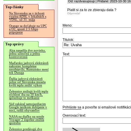
Od: razdvasupsup | Pridané: 2023-10-30 16
Top články
Platit si za to ze zbieraju data ?
Na Slovensku sa v tichosti
Odpovedať
vypína ADSL v lokalitách s
VDSL, už 31. mája
Meno:
Orange sa doťahuje na UPC
a O2, spustí 2.5 Gbps
pripojenie
Titulok:
Top správy
Alza nasadila dve novinky,
jednu užitočnú a jednu
Text:
kontroverznú
Maďarsko jadrovú elektráreň
nakoniec kompletne
neodstavilo, Rumunsko mení
tok Dunaja
Ďalšia jadrová elektráreň
južne od Slovenska musela
kvôli teplu znížiť výkon
Železnice znižujú kvôli teplu
rýchlosť iba na 50 km/h,
spôsobuje to meškanie
Súd zakázal samojazdiacim
Prihláste sa
a povoľte si emailové notifiká
Google taxíkom dobíjanie v
noci, rušili obyvateľov
Overovací text:
NASA na diaľku na sonde
Voyager 2 úspešne znížila
spotrebu
Železnice predávajú dve