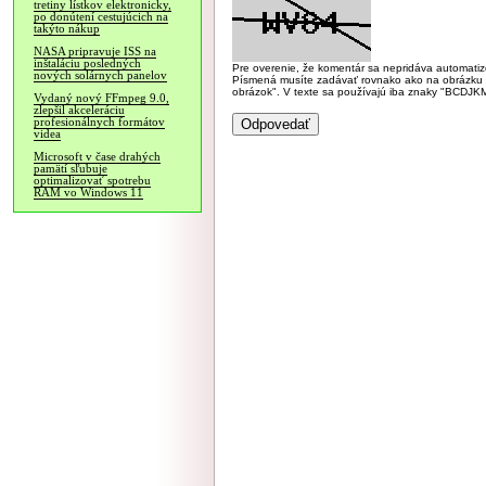
tretiny lístkov elektronicky,
po donútení cestujúcich na
takýto nákup
NASA pripravuje ISS na
inštaláciu posledných
Pre overenie, že komentár sa nepridáva automatizov
nových solárnych panelov
Písmená musíte zadávať rovnako ako na obrázku veľk
obrázok". V texte sa používajú iba znaky "BC
Vydaný nový FFmpeg 9.0,
zlepšil akceleráciu
profesionálnych formátov
videa
Microsoft v čase drahých
pamätí sľubuje
optimalizovať spotrebu
RAM vo Windows 11