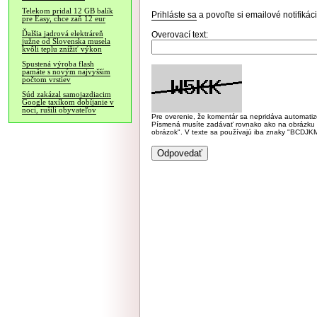
Telekom pridal 12 GB balík
Prihláste sa
a povoľte si emailové notifiká
pre Easy, chce zaň 12 eur
Ďalšia jadrová elektráreň
Overovací text:
južne od Slovenska musela
kvôli teplu znížiť výkon
Spustená výroba flash
pamäte s novým najvyšším
počtom vrstiev
Súd zakázal samojazdiacim
Google taxíkom dobíjanie v
noci, rušili obyvateľov
Pre overenie, že komentár sa nepridáva automatizov
Písmená musíte zadávať rovnako ako na obrázku veľk
obrázok". V texte sa používajú iba znaky "BC