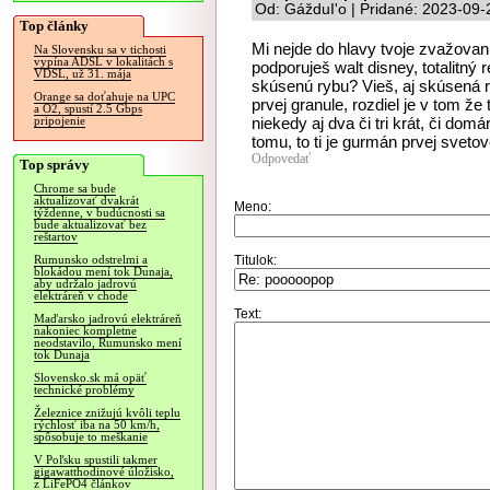
Od: GážduI'o | Pridané: 2023-09-
Top články
Mi nejde do hlavy tvoje zvažovani
Na Slovensku sa v tichosti
vypína ADSL v lokalitách s
podporuješ walt disney, totalitný 
VDSL, už 31. mája
skúsenú rybu? Vieš, aj skúsená 
Orange sa doťahuje na UPC
prvej granule, rozdiel je v tom ž
a O2, spustí 2.5 Gbps
niekedy aj dva či tri krát, či domá
pripojenie
tomu, to ti je gurmán prvej svetov
Odpovedať
Top správy
Chrome sa bude
aktualizovať dvakrát
Meno:
týždenne, v budúcnosti sa
bude aktualizovať bez
reštartov
Titulok:
Rumunsko odstrelmi a
blokádou mení tok Dunaja,
aby udržalo jadrovú
elektráreň v chode
Text:
Maďarsko jadrovú elektráreň
nakoniec kompletne
neodstavilo, Rumunsko mení
tok Dunaja
Slovensko.sk má opäť
technické problémy
Železnice znižujú kvôli teplu
rýchlosť iba na 50 km/h,
spôsobuje to meškanie
V Poľsku spustili takmer
gigawatthodinové úložisko,
z LiFePO4 článkov