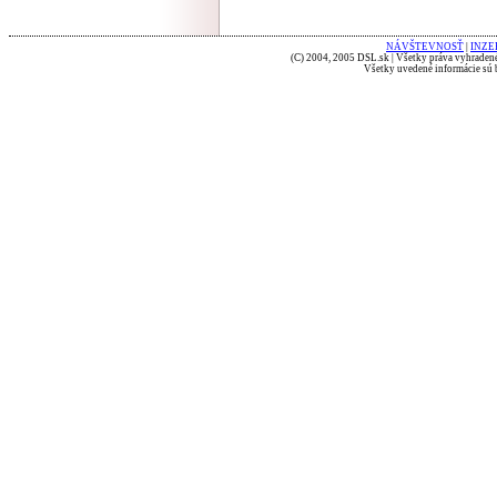
NÁVŠTEVNOSŤ
|
INZE
(C) 2004, 2005 DSL.sk | Všetky práva vyhradené
Všetky uvedené informácie sú b