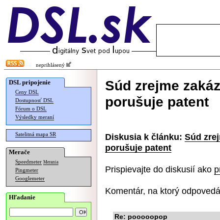
neprihlásený
Súd zrejme zakáza
DSL pripojenie
Ceny DSL
porušuje patent
Dostupnosť DSL
Fórum o DSL
Výsledky meraní
Satelitná mapa SR
Diskusia k článku:
Súd zrej
porušuje patent
Merače
Speedmeter
Merania
Prispievajte do diskusií ako
p
Pingmeter
Googlemeter
Komentár, na ktorý odpovedá
Hľadanie
Re: pooooopop