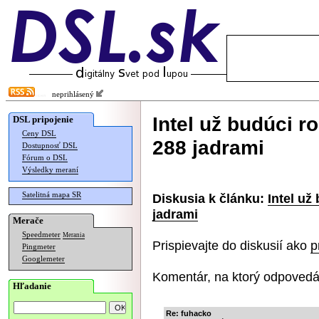
neprihlásený
Intel už budúci 
DSL pripojenie
Ceny DSL
288 jadrami
Dostupnosť DSL
Fórum o DSL
Výsledky meraní
Satelitná mapa SR
Diskusia k článku:
Intel už
jadrami
Merače
Speedmeter
Merania
Prispievajte do diskusií ako
p
Pingmeter
Googlemeter
Komentár, na ktorý odpovedá
Hľadanie
Re: fuhacko