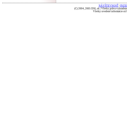
NÁVŠTEVNOSŤ
|
INZE
(C) 2004, 2005 DSL.sk | Všetky práva vyhradené
Všetky uvedené informácie sú b