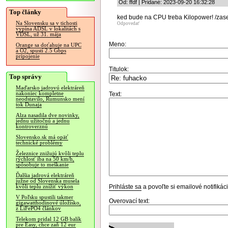
Od: ffdf | Pridané: 2023-09-20 16:32:28
Top články
ked bude na CPU treba Kilopower! /zase
Na Slovensku sa v tichosti
Odpovedať
vypína ADSL v lokalitách s
VDSL, už 31. mája
Meno:
Orange sa doťahuje na UPC
a O2, spustí 2.5 Gbps
pripojenie
Titulok:
Top správy
Maďarsko jadrovú elektráreň
nakoniec kompletne
Text:
neodstavilo, Rumunsko mení
tok Dunaja
Alza nasadila dve novinky,
jednu užitočnú a jednu
kontroverznú
Slovensko.sk má opäť
technické problémy
Železnice znižujú kvôli teplu
rýchlosť iba na 50 km/h,
spôsobuje to meškanie
Ďalšia jadrová elektráreň
južne od Slovenska musela
Prihláste sa
a povoľte si emailové notifiká
kvôli teplu znížiť výkon
V Poľsku spustili takmer
Overovací text:
gigawatthodinové úložisko,
z LiFePO4 článkov
Telekom pridal 12 GB balík
pre Easy, chce zaň 12 eur