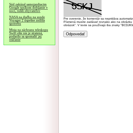
Súd zakázal samojazdiacim
Google taxíkom dobíjanie v
noci, rušili obyvateľov
NASA na diaľku na sonde
Pre overenie, že komentár sa nepridáva automatizov
Voyager 2 úspešne znížila
Písmená musíte zadávať rovnako ako na obrázku veľk
spotrebu
obrázok". V texte sa používajú iba znaky "BC
Misia na záchranu teleskopu
Swift ešte nie je stratená,
podarilo sa spomaliť jej
otáčanie