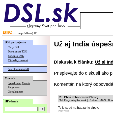
neprihlásený
Už aj India úspeš
DSL pripojenie
Ceny DSL
Dostupnosť DSL
Fórum o DSL
Výsledky meraní
Diskusia k článku:
Už aj In
Satelitná mapa SR
Prispievajte do diskusií ako
p
Merače
Komentár, na ktorý odpovedá
Speedmeter
Merania
Pingmeter
Googlemeter
Re: Chcú dehonestovať kolegu.
Od: OriginalnyKoumak | Pridané: 2023-08-2
Hľadanie
To je stred na hadzanie sipok.
Odpovedať