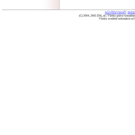
NÁVŠTEVNOSŤ
|
INZE
(C) 2004, 2005 DSL.sk | Všetky práva vyhradené
Všetky uvedené informácie sú b