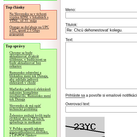
Top články
Meno:
Na Slovensku sa v tichosti
vypína ADSL v lokalitách s
VDSL, už 31. mája
Titulok:
Orange sa doťahuje na UPC
a O2, spustí 2.5 Gbps
pripojenie
Text:
Top správy
Chrome sa bude
aktualizovať dvakrát
týždenne, v budúcnosti sa
bude aktualizovať bez
reštartov
Rumunsko odstrelmi a
blokádou mení tok Dunaja,
aby udržalo jadrovú
elektráreň v chode
Maďarsko jadrovú elektráreň
nakoniec kompletne
Prihláste sa
a povoľte si emailové notifiká
neodstavilo, Rumunsko mení
tok Dunaja
Overovací text:
Slovensko.sk má opäť
technické problémy
Železnice znižujú kvôli teplu
rýchlosť iba na 50 km/h,
spôsobuje to meškanie
V Poľsku spustili takmer
gigawatthodinové úložisko,
z LiFePO4 článkov