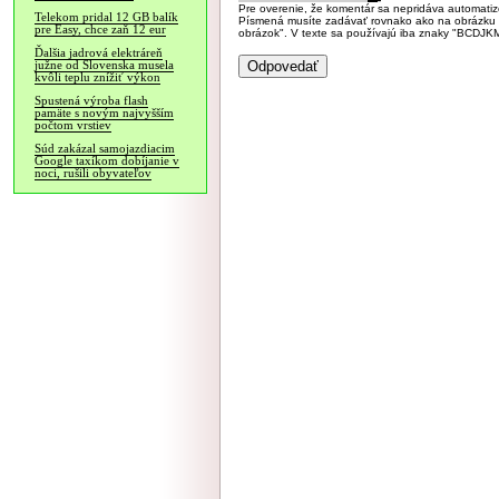
Pre overenie, že komentár sa nepridáva automatizov
Telekom pridal 12 GB balík
Písmená musíte zadávať rovnako ako na obrázku veľk
pre Easy, chce zaň 12 eur
obrázok". V texte sa používajú iba znaky "BC
Ďalšia jadrová elektráreň
južne od Slovenska musela
kvôli teplu znížiť výkon
Spustená výroba flash
pamäte s novým najvyšším
počtom vrstiev
Súd zakázal samojazdiacim
Google taxíkom dobíjanie v
noci, rušili obyvateľov