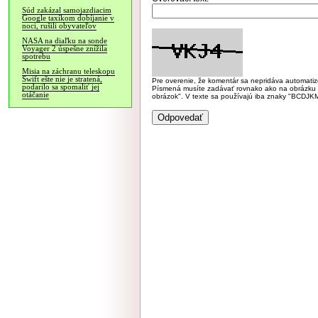
Súd zakázal samojazdiacim
Google taxíkom dobíjanie v
noci, rušili obyvateľov
NASA na diaľku na sonde
Voyager 2 úspešne znížila
spotrebu
Misia na záchranu teleskopu
Swift ešte nie je stratená,
Pre overenie, že komentár sa nepridáva automatizov
podarilo sa spomaliť jej
Písmená musíte zadávať rovnako ako na obrázku veľk
otáčanie
obrázok". V texte sa používajú iba znaky "BC