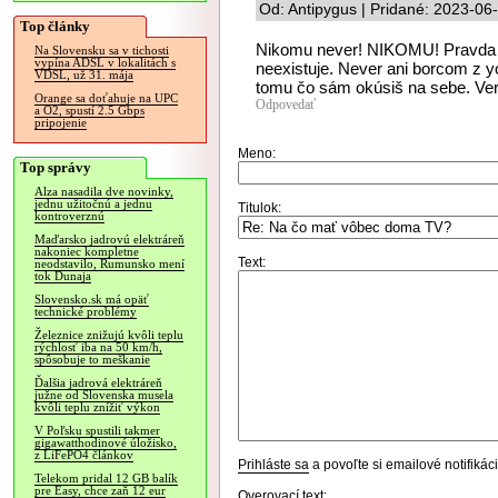
Od: Antipygus | Pridané: 2023-06
Top články
Nikomu never! NIKOMU! Pravda nie
Na Slovensku sa v tichosti
vypína ADSL v lokalitách s
neexistuje. Never ani borcom z yo
VDSL, už 31. mája
tomu čo sám okúsiš na sebe. Ver i
Orange sa doťahuje na UPC
Odpovedať
a O2, spustí 2.5 Gbps
pripojenie
Meno:
Top správy
Alza nasadila dve novinky,
jednu užitočnú a jednu
Titulok:
kontroverznú
Maďarsko jadrovú elektráreň
nakoniec kompletne
Text:
neodstavilo, Rumunsko mení
tok Dunaja
Slovensko.sk má opäť
technické problémy
Železnice znižujú kvôli teplu
rýchlosť iba na 50 km/h,
spôsobuje to meškanie
Ďalšia jadrová elektráreň
južne od Slovenska musela
kvôli teplu znížiť výkon
V Poľsku spustili takmer
gigawatthodinové úložisko,
z LiFePO4 článkov
Prihláste sa
a povoľte si emailové notifiká
Telekom pridal 12 GB balík
pre Easy, chce zaň 12 eur
Overovací text: