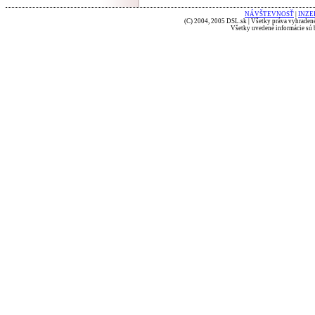
NÁVŠTEVNOSŤ
|
INZE
(C) 2004, 2005 DSL.sk | Všetky práva vyhradené
Všetky uvedené informácie sú b