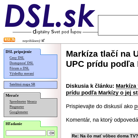
neprihlásený
Markíza tlačí na 
DSL pripojenie
Ceny DSL
UPC prídu podľa M
Dostupnosť DSL
Fórum o DSL
Výsledky meraní
Satelitná mapa SR
Diskusia k článku:
Markíza 
prídu podľa Markízy o jej s
Merače
Speedmeter
Merania
Prispievajte do diskusií ako
p
Pingmeter
Googlemeter
Komentár, na ktorý odpovedá
Hľadanie
Re: Na čo mať vôbec doma TV