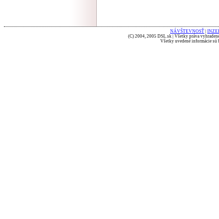
NÁVŠTEVNOSŤ
|
INZE
(C) 2004, 2005 DSL.sk | Všetky práva vyhradené
Všetky uvedené informácie sú b