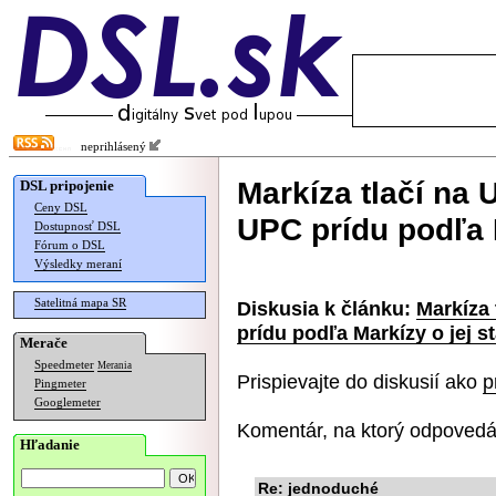
neprihlásený
Markíza tlačí na 
DSL pripojenie
Ceny DSL
UPC prídu podľa M
Dostupnosť DSL
Fórum o DSL
Výsledky meraní
Satelitná mapa SR
Diskusia k článku:
Markíza 
prídu podľa Markízy o jej s
Merače
Speedmeter
Merania
Prispievajte do diskusií ako
p
Pingmeter
Googlemeter
Komentár, na ktorý odpovedá
Hľadanie
Re: jednoduché