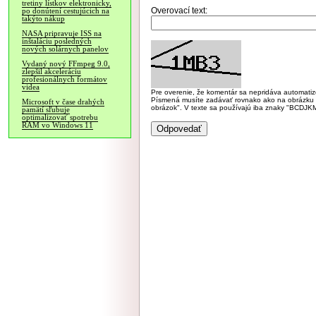
tretiny lístkov elektronicky,
Overovací text:
po donútení cestujúcich na
takýto nákup
NASA pripravuje ISS na
inštaláciu posledných
nových solárnych panelov
Vydaný nový FFmpeg 9.0,
zlepšil akceleráciu
profesionálnych formátov
videa
Pre overenie, že komentár sa nepridáva automatizov
Písmená musíte zadávať rovnako ako na obrázku veľk
Microsoft v čase drahých
obrázok". V texte sa používajú iba znaky "BC
pamätí sľubuje
optimalizovať spotrebu
RAM vo Windows 11