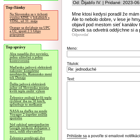
Od: Ďijabľo IV. | Pridané: 2023-0
Top články
Mne ktosi kedysi poradil že mám z
Na Slovensku sa v tichosti
vypína ADSL v lokalitách s
Ale to nebolo dobre, v lese je hm
VDSL, už 31. mája
objavil pod mestom sieť kanálo
Orange sa doťahuje na UPC
človek sa odvetrá oddýchne si a 
a O2, spustí 2.5 Gbps
Odpovedať
pripojenie
Top správy
Meno:
Alza nasadila dve novinky,
jednu užitočnú a jednu
kontroverznú
Titulok:
Maďarsko jadrovú elektráreň
nakoniec kompletne
neodstavilo, Rumunsko mení
tok Dunaja
Text:
Ďalšia jadrová elektráreň
južne od Slovenska musela
kvôli teplu znížiť výkon
Železnice znižujú kvôli teplu
rýchlosť iba na 50 km/h,
spôsobuje to meškanie
NASA na diaľku na sonde
Voyager 2 úspešne znížila
spotrebu
Súd zakázal samojazdiacim
Google taxíkom dobíjanie v
noci, rušili obyvateľov
Prihláste sa
a povoľte si emailové notifiká
Železnice predávajú dve