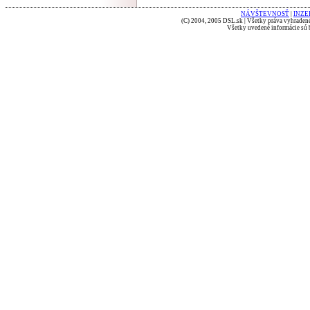
NÁVŠTEVNOSŤ
|
INZE
(C) 2004, 2005 DSL.sk | Všetky práva vyhradené
Všetky uvedené informácie sú b