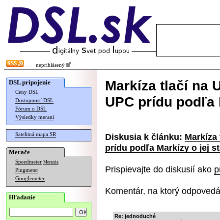
neprihlásený
Markíza tlačí na 
DSL pripojenie
Ceny DSL
UPC prídu podľa M
Dostupnosť DSL
Fórum o DSL
Výsledky meraní
Satelitná mapa SR
Diskusia k článku:
Markíza 
prídu podľa Markízy o jej s
Merače
Speedmeter
Merania
Prispievajte do diskusií ako
p
Pingmeter
Googlemeter
Komentár, na ktorý odpovedá
Hľadanie
Re: jednoduché