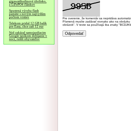
gigawatthodinové úložisko,
z LiFePO4 článkov
Spustená výroba flash
pamäte s novým najvyšším
počtom vrstiev
Pre overenie, že komentár sa nepridáva automatizov
Písmená musíte zadávať rovnako ako na obrázku veľk
Telekom pridal 12 GB balík
obrázok". V texte sa používajú iba znaky "BC
pre Easy, chce zaň 12 eur
Súd zakázal samojazdiacim
Google taxíkom dobíjanie v
noci, rušili obyvateľov