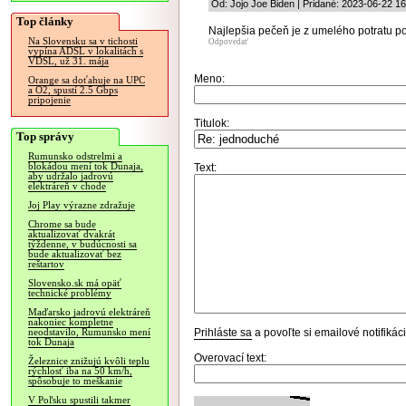
Od: Jojo Joe Biden | Pridané: 2023-06-22 16
Top články
Najlepšia pečeň je z umelého potratu po
Na Slovensku sa v tichosti
Odpovedať
vypína ADSL v lokalitách s
VDSL, už 31. mája
Meno:
Orange sa doťahuje na UPC
a O2, spustí 2.5 Gbps
pripojenie
Titulok:
Top správy
Rumunsko odstrelmi a
blokádou mení tok Dunaja,
Text:
aby udržalo jadrovú
elektráreň v chode
Joj Play výrazne zdražuje
Chrome sa bude
aktualizovať dvakrát
týždenne, v budúcnosti sa
bude aktualizovať bez
reštartov
Slovensko.sk má opäť
technické problémy
Maďarsko jadrovú elektráreň
nakoniec kompletne
Prihláste sa
a povoľte si emailové notifiká
neodstavilo, Rumunsko mení
tok Dunaja
Overovací text:
Železnice znižujú kvôli teplu
rýchlosť iba na 50 km/h,
spôsobuje to meškanie
V Poľsku spustili takmer