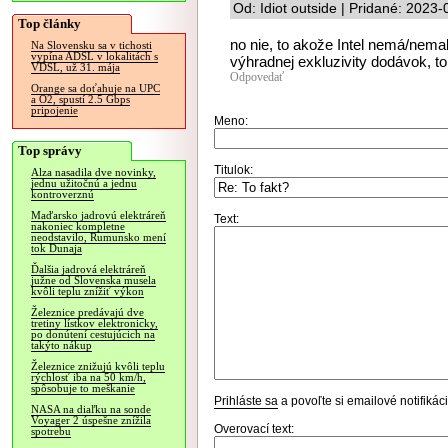
Od: Idiot outside | Pridané: 2023
Top články
no nie, to akože Intel nemá/nema
Na Slovensku sa v tichosti
vypína ADSL v lokalitách s
výhradnej exkluzivity dodávok, to u
VDSL, už 31. mája
Odpovedať
Orange sa doťahuje na UPC
a O2, spustí 2.5 Gbps
pripojenie
Meno:
Top správy
Titulok:
Alza nasadila dve novinky,
jednu užitočnú a jednu
kontroverznú
Maďarsko jadrovú elektráreň
Text:
nakoniec kompletne
neodstavilo, Rumunsko mení
tok Dunaja
Ďalšia jadrová elektráreň
južne od Slovenska musela
kvôli teplu znížiť výkon
Železnice predávajú dve
tretiny lístkov elektronicky,
po donútení cestujúcich na
takýto nákup
Železnice znižujú kvôli teplu
rýchlosť iba na 50 km/h,
spôsobuje to meškanie
Prihláste sa
a povoľte si emailové notifiká
NASA na diaľku na sonde
Voyager 2 úspešne znížila
Overovací text:
spotrebu