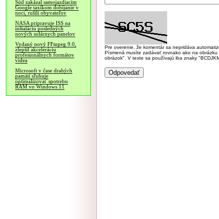
Súd zakázal samojazdiacim
Google taxíkom dobíjanie v
noci, rušili obyvateľov
NASA pripravuje ISS na
inštaláciu posledných
nových solárnych panelov
Vydaný nový FFmpeg 9.0,
Pre overenie, že komentár sa nepridáva automatizov
zlepšil akceleráciu
Písmená musíte zadávať rovnako ako na obrázku veľk
profesionálnych formátov
obrázok". V texte sa používajú iba znaky "BC
videa
Microsoft v čase drahých
pamätí sľubuje
optimalizovať spotrebu
RAM vo Windows 11