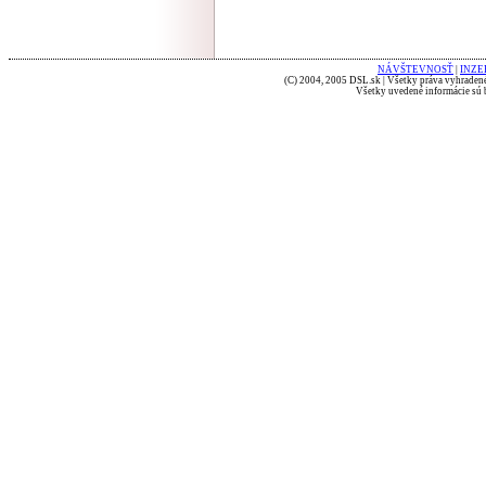
NÁVŠTEVNOSŤ
|
INZE
(C) 2004, 2005 DSL.sk | Všetky práva vyhradené
Všetky uvedené informácie sú b