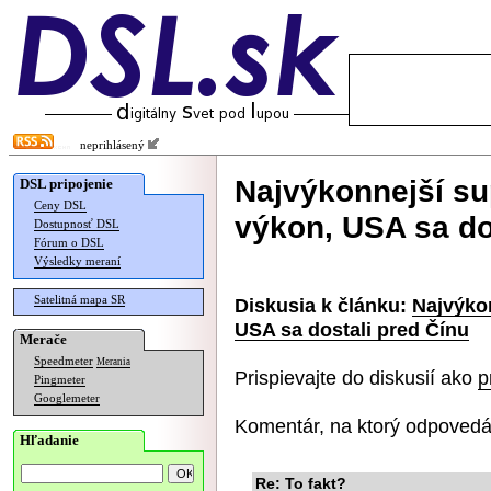
neprihlásený
Najvýkonnejší su
DSL pripojenie
Ceny DSL
výkon, USA sa do
Dostupnosť DSL
Fórum o DSL
Výsledky meraní
Satelitná mapa SR
Diskusia k článku:
Najvýkon
USA sa dostali pred Čínu
Merače
Speedmeter
Merania
Prispievajte do diskusií ako
p
Pingmeter
Googlemeter
Komentár, na ktorý odpovedá
Hľadanie
Re: To fakt?