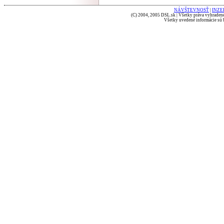
NÁVŠTEVNOSŤ
|
INZE
(C) 2004, 2005 DSL.sk | Všetky práva vyhradené
Všetky uvedené informácie sú b