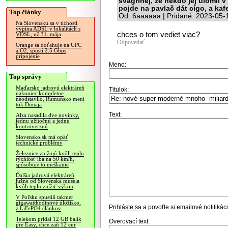
švagrinej, že nekdo jej ulomil v
pojde na pavlač dát cígo, a kafe
Top články
Od: 6aaaaaa | Pridané: 2023-05-
Na Slovensku sa v tichosti
vypína ADSL v lokalitách s
chces o tom vediet viac?
VDSL, už 31. mája
Odpovedať
Orange sa doťahuje na UPC
a O2, spustí 2.5 Gbps
pripojenie
Meno:
Top správy
Maďarsko jadrovú elektráreň
Titulok:
nakoniec kompletne
neodstavilo, Rumunsko mení
tok Dunaja
Text:
Alza nasadila dve novinky,
jednu užitočnú a jednu
kontroverznú
Slovensko.sk má opäť
technické problémy
Železnice znižujú kvôli teplu
rýchlosť iba na 50 km/h,
spôsobuje to meškanie
Ďalšia jadrová elektráreň
južne od Slovenska musela
kvôli teplu znížiť výkon
V Poľsku spustili takmer
gigawatthodinové úložisko,
Prihláste sa
a povoľte si emailové notifiká
z LiFePO4 článkov
Telekom pridal 12 GB balík
Overovací text:
pre Easy, chce zaň 12 eur