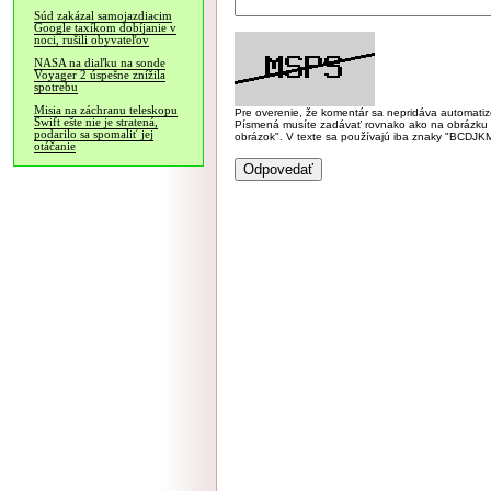
Súd zakázal samojazdiacim
Google taxíkom dobíjanie v
noci, rušili obyvateľov
NASA na diaľku na sonde
Voyager 2 úspešne znížila
spotrebu
Misia na záchranu teleskopu
Pre overenie, že komentár sa nepridáva automatizov
Swift ešte nie je stratená,
Písmená musíte zadávať rovnako ako na obrázku veľk
podarilo sa spomaliť jej
obrázok". V texte sa používajú iba znaky "BC
otáčanie