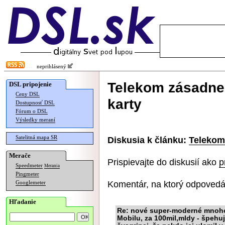
neprihlásený
Telekom zásadne 
DSL pripojenie
Ceny DSL
karty
Dostupnosť DSL
Fórum o DSL
Výsledky meraní
Satelitná mapa SR
Diskusia k článku:
Telekom
Merače
Prispievajte do diskusií ako
p
Speedmeter
Merania
Pingmeter
Komentár, na ktorý odpovedá
Googlemeter
Hľadanie
Re: nové super-moderné mnoho-
Mobilu, za 100mil,mldy - špehuj