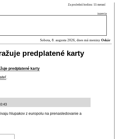
Za poslednú hodinu: 55 meraní
inzercia
Sobota, 8. augusta 2026, dnes má meniny
Oskár
ažuje predplatené karty
žuje predplatené karty
ateľ
.
10:43
vaju hlupakov z europolu na prenasledovanie a