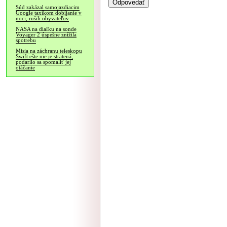
Súd zakázal samojazdiacim
Google taxíkom dobíjanie v
noci, rušili obyvateľov
NASA na diaľku na sonde
Voyager 2 úspešne znížila
spotrebu
Misia na záchranu teleskopu
Swift ešte nie je stratená,
podarilo sa spomaliť jej
otáčanie