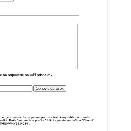
cie na odpovede na Váš príspevok.
anými prostriedkami, prosím prepíšte text, ktorý vidíte na obrázku.
é. Pokiaľ text neviete prečítať, kliknite prosím na tlačidlo "Obnoviť
DJKMPRSVWXY1234589".