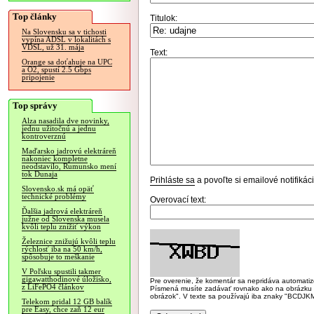
Top články
Titulok:
Na Slovensku sa v tichosti
vypína ADSL v lokalitách s
VDSL, už 31. mája
Text:
Orange sa doťahuje na UPC
a O2, spustí 2.5 Gbps
pripojenie
Top správy
Alza nasadila dve novinky,
jednu užitočnú a jednu
kontroverznú
Maďarsko jadrovú elektráreň
nakoniec kompletne
neodstavilo, Rumunsko mení
tok Dunaja
Prihláste sa
a povoľte si emailové notifiká
Slovensko.sk má opäť
technické problémy
Overovací text:
Ďalšia jadrová elektráreň
južne od Slovenska musela
kvôli teplu znížiť výkon
Železnice znižujú kvôli teplu
rýchlosť iba na 50 km/h,
spôsobuje to meškanie
V Poľsku spustili takmer
gigawatthodinové úložisko,
Pre overenie, že komentár sa nepridáva automatizov
z LiFePO4 článkov
Písmená musíte zadávať rovnako ako na obrázku veľk
obrázok". V texte sa používajú iba znaky "BC
Telekom pridal 12 GB balík
pre Easy, chce zaň 12 eur