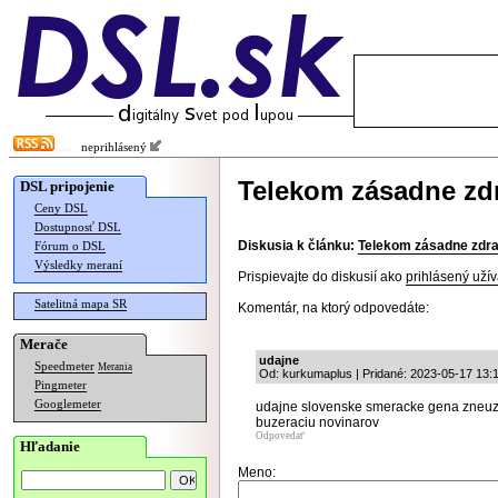
neprihlásený
Telekom zásadne zdr
DSL pripojenie
Ceny DSL
Dostupnosť DSL
Diskusia k článku:
Telekom zásadne zdra
Fórum o DSL
Výsledky meraní
Prispievajte do diskusií ako
prihlásený užív
Satelitná mapa SR
Komentár, na ktorý odpovedáte:
Merače
udajne
Speedmeter
Merania
Od: kurkumaplus | Pridané: 2023-05-17 13:
Pingmeter
Googlemeter
udajne slovenske smeracke gena zneuzi
buzeraciu novinarov
Odpovedať
Hľadanie
Meno: