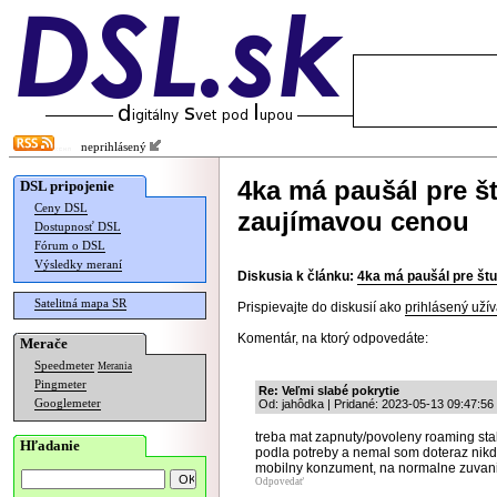
neprihlásený
4ka má paušál pre š
DSL pripojenie
Ceny DSL
zaujímavou cenou
Dostupnosť DSL
Fórum o DSL
Výsledky meraní
Diskusia k článku:
4ka má paušál pre št
Satelitná mapa SR
Prispievajte do diskusií ako
prihlásený užív
Komentár, na ktorý odpovedáte:
Merače
Speedmeter
Merania
Pingmeter
Re: Veľmi slabé pokrytie
Googlemeter
Od: jahôdka | Pridané: 2023-05-13 09:47:56
treba mat zapnuty/povoleny roaming stal
Hľadanie
podla potreby a nemal som doteraz nikdy
mobilny konzument, na normalne zuvani
Odpovedať