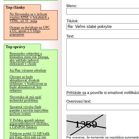
Meno:
Top články
Na Slovensku sa v tichosti
vypína ADSL v lokalitách s
Titulok:
VDSL, už 31. mája
Orange sa doťahuje na UPC
a O2, spustí 2.5 Gbps
pripojenie
Text:
Top správy
Rumunsko odstrelmi a
blokádou mení tok Dunaja,
aby udržalo jadrovú
elektráreň v chode
Joj Play výrazne zdražuje
Chrome sa bude
aktualizovať dvakrát
týždenne, v budúcnosti sa
bude aktualizovať bez
reštartov
Prihláste sa
a povoľte si emailové notifiká
Slovensko.sk má opäť
technické problémy
Overovací text:
Spustená výroba flash
pamäte s novým najvyšším
počtom vrstiev
V Poľsku spustili takmer
gigawatthodinové úložisko,
z LiFePO4 článkov
Telekom pridal 12 GB balík
pre Easy, chce zaň 12 eur
Pre overenie, že komentár sa nepridáva automatizov