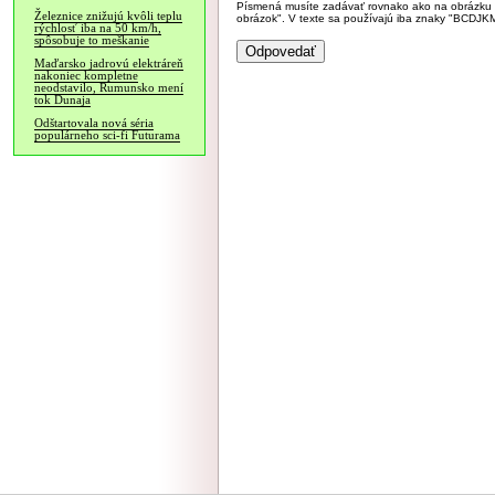
Písmená musíte zadávať rovnako ako na obrázku veľk
Železnice znižujú kvôli teplu
obrázok". V texte sa používajú iba znaky "BC
rýchlosť iba na 50 km/h,
spôsobuje to meškanie
Maďarsko jadrovú elektráreň
nakoniec kompletne
neodstavilo, Rumunsko mení
tok Dunaja
Odštartovala nová séria
populárneho sci-fi Futurama