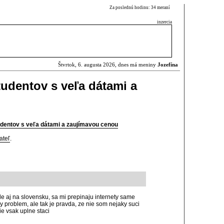
Za poslednú hodinu: 34 meraní
inzercia
Štvrtok, 6. augusta 2026, dnes má meniny
Jozefína
tudentov s veľa dátami a
udentov s veľa dátami a zaujímavou cenou
ateľ
.
e aj na slovensku, sa mi prepinaju internety same
 problem, ale tak je pravda, ze nie som nejaky suci
e vsak uplne staci