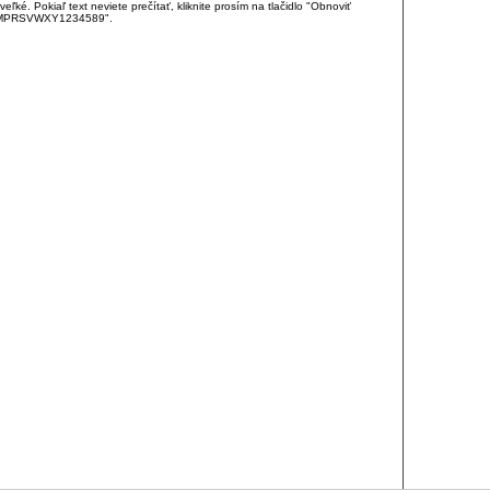
é. Pokiaľ text neviete prečítať, kliknite prosím na tlačidlo "Obnoviť
DJKMPRSVWXY1234589".