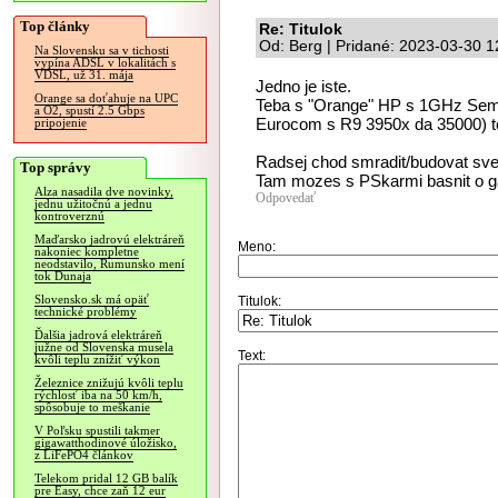
Top články
Re: Titulok
Od: Berg | Pridané: 2023-03-30 1
Na Slovensku sa v tichosti
vypína ADSL v lokalitách s
VDSL, už 31. mája
Jedno je iste.
Orange sa doťahuje na UPC
Teba s "Orange" HP s 1GHz Sem
a O2, spustí 2.5 Gbps
Eurocom s R9 3950x da 35000) to
pripojenie
Radsej chod smradit/budovat svet
Top správy
Tam mozes s PSkarmi basnit o 
Alza nasadila dve novinky,
Odpovedať
jednu užitočnú a jednu
kontroverznú
Maďarsko jadrovú elektráreň
Meno:
nakoniec kompletne
neodstavilo, Rumunsko mení
tok Dunaja
Slovensko.sk má opäť
Titulok:
technické problémy
Ďalšia jadrová elektráreň
južne od Slovenska musela
Text:
kvôli teplu znížiť výkon
Železnice znižujú kvôli teplu
rýchlosť iba na 50 km/h,
spôsobuje to meškanie
V Poľsku spustili takmer
gigawatthodinové úložisko,
z LiFePO4 článkov
Telekom pridal 12 GB balík
pre Easy, chce zaň 12 eur