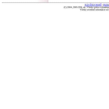
NÁVŠTEVNOSŤ
|
INZE
(C) 2004, 2005 DSL.sk | Všetky práva vyhradené
Všetky uvedené informácie sú b