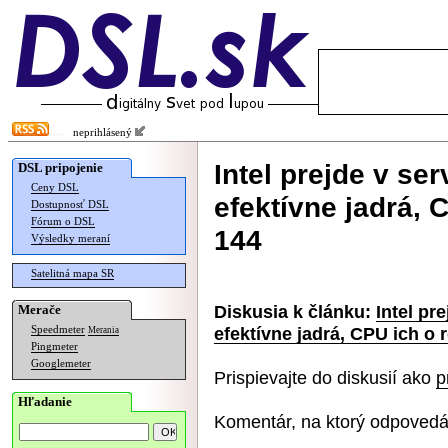
neprihlásený
Intel prejde v s
DSL pripojenie
Ceny DSL
efektívne jadrá, 
Dostupnosť DSL
Fórum o DSL
144
Výsledky meraní
Satelitná mapa SR
Diskusia k článku:
Intel pr
Merače
efektívne jadrá, CPU ich o
Speedmeter
Merania
Pingmeter
Googlemeter
Prispievajte do diskusií ako
p
Hľadanie
Komentár, na ktorý odpovedá