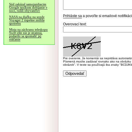
Súd zakázal samojazdiacim
Google taxíkom dobíjanie v
noci, rušili obyvateľov
Prihláste sa
a povoľte si emailové notifiká
NASA na diaľku na sonde
Voyager 2 úspešne znížila
spotrebu
Overovací text:
Misia na záchranu teleskopu
Swift ešte nie je stratená,
podarilo sa spomaliť jej
otáčanie
Pre overenie, že komentár sa nepridáva automatizov
Písmená musíte zadávať rovnako ako na obrázku veľk
obrázok". V texte sa používajú iba znaky "BC