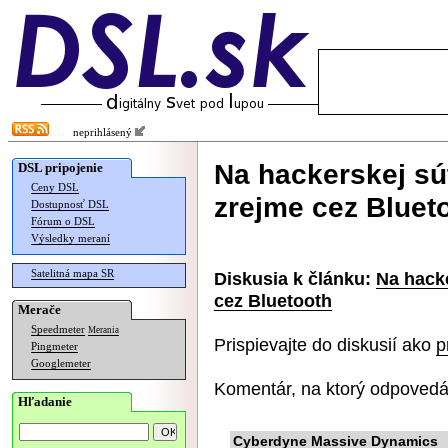
neprihlásený
Na hackerskej súť
DSL pripojenie
Ceny DSL
zrejme cez Bluet
Dostupnosť DSL
Fórum o DSL
Výsledky meraní
Satelitná mapa SR
Diskusia k článku:
Na hacke
cez Bluetooth
Merače
Speedmeter
Merania
Prispievajte do diskusií ako
p
Pingmeter
Googlemeter
Komentár, na ktorý odpovedá
Hľadanie
Cyberdyne Massive Dynamics