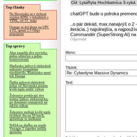
Od: LytaRyta Hochbatnica 3-rybá 
Top články
chatGPT bude o polroka premen
Na Slovensku sa v tichosti
vypína ADSL v lokalitách s
VDSL, už 31. mája
..o pár dekád, max.nanajvýš o 2 - 3
Orange sa doťahuje na UPC
iterácia..) najsilnejšía, a najpou
a O2, spustí 2.5 Gbps
Commandér (SuperStrong AI) na 
pripojenie
Odpovedať
Top správy
Meno:
Alza nasadila dve novinky,
jednu užitočnú a jednu
kontroverznú
Maďarsko jadrovú elektráreň
Titulok:
nakoniec kompletne
neodstavilo, Rumunsko mení
tok Dunaja
Text:
Ďalšia jadrová elektráreň
južne od Slovenska musela
kvôli teplu znížiť výkon
Železnice predávajú dve
tretiny lístkov elektronicky,
po donútení cestujúcich na
takýto nákup
Železnice znižujú kvôli teplu
rýchlosť iba na 50 km/h,
spôsobuje to meškanie
NASA na diaľku na sonde
Voyager 2 úspešne znížila
spotrebu