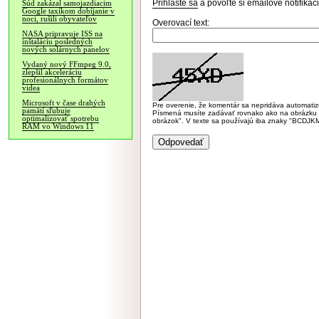
Prihláste sa
a povoľte si emailové notifiká
Súd zakázal samojazdiacim
Google taxíkom dobíjanie v
noci, rušili obyvateľov
Overovací text:
NASA pripravuje ISS na
inštaláciu posledných
nových solárnych panelov
Vydaný nový FFmpeg 9.0,
zlepšil akceleráciu
profesionálnych formátov
videa
Microsoft v čase drahých
Pre overenie, že komentár sa nepridáva automatizov
pamätí sľubuje
Písmená musíte zadávať rovnako ako na obrázku veľk
optimalizovať spotrebu
obrázok". V texte sa používajú iba znaky "BC
RAM vo Windows 11