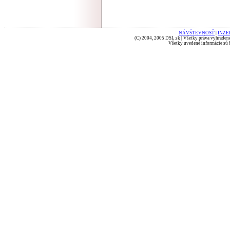
NÁVŠTEVNOSŤ
|
INZE
(C) 2004, 2005 DSL.sk | Všetky práva vyhradené
Všetky uvedené informácie sú b