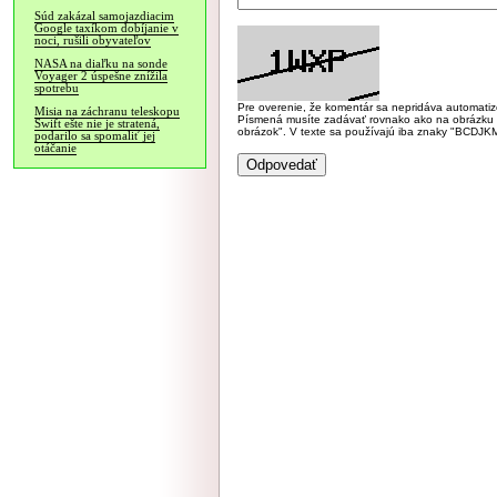
Súd zakázal samojazdiacim
Google taxíkom dobíjanie v
noci, rušili obyvateľov
NASA na diaľku na sonde
Voyager 2 úspešne znížila
spotrebu
Pre overenie, že komentár sa nepridáva automatizov
Misia na záchranu teleskopu
Písmená musíte zadávať rovnako ako na obrázku veľk
Swift ešte nie je stratená,
obrázok". V texte sa používajú iba znaky "BC
podarilo sa spomaliť jej
otáčanie