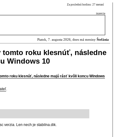
Za poslednú hodinu: 27 meraní
inzercia
Piatok, 7. augusta 2026, dnes má meniny
Štefánia
v tomto roku klesnúť, následne
ncu Windows 10
tomto roku klesnúť, následne majú rásť kvôli koncu Windows
ateľ
.
sc verzia. Len nech je stabilna.dik.