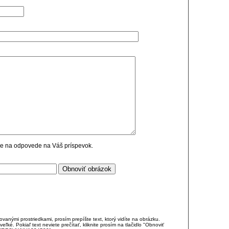
cie na odpovede na Váš príspevok.
anými prostriedkami, prosím prepíšte text, ktorý vidíte na obrázku.
é. Pokiaľ text neviete prečítať, kliknite prosím na tlačidlo "Obnoviť