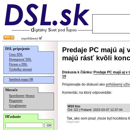
neprihlásený
Predaje PC majú aj 
DSL pripojenie
Ceny DSL
majú rásť kvôli ko
Dostupnosť DSL
Fórum o DSL
Výsledky meraní
Diskusia k článku:
Predaje PC majú aj v 
10
Satelitná mapa SR
Prispievajte do diskusií ako
prihlásený užív
Merače
Komentár, na ktorý odpovedáte:
Speedmeter
Merania
Pingmeter
Googlemeter
W10 ltsc
Od: I22 | Pridané: 2023-03-07 12:37:44
Hľadanie
Tak, ako som pisal ,moze byt hociktora lt
Odpovedať