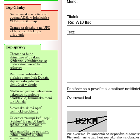
Meno:
Top články
Na Slovensku sa v tichosti
Titulok:
vypína ADSL v lokalitách s
VDSL, už 31. mája
Orange sa doťahuje na UPC
a O2, spustí 2.5 Gbps
Text:
pripojenie
Top správy
Chrome sa bude
aktualizovať dvakrát
týždenne, v budúcnosti sa
bude aktualizovať bez
reštartov
Rumunsko odstrelmi a
blokádou mení tok Dunaja,
aby udržalo jadrovú
elektráreň v chode
Prihláste sa
a povoľte si emailové notifiká
Maďarsko jadrovú elektráreň
nakoniec kompletne
Overovací text:
neodstavilo, Rumunsko mení
tok Dunaja
Slovensko.sk má opäť
technické problémy
Železnice znižujú kvôli teplu
rýchlosť iba na 50 km/h,
spôsobuje to meškanie
Alza nasadila dve novinky,
Pre overenie, že komentár sa nepridáva automatizov
jednu užitočnú a jednu
Písmená musíte zadávať rovnako ako na obrázku veľk
kontroverznú