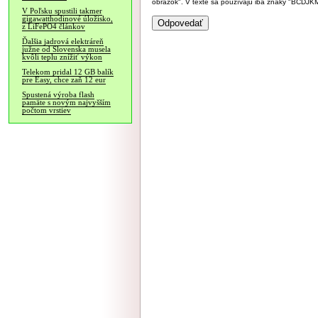
obrázok". V texte sa používajú iba znaky "BC
V Poľsku spustili takmer
gigawatthodinové úložisko,
z LiFePO4 článkov
Ďalšia jadrová elektráreň
južne od Slovenska musela
kvôli teplu znížiť výkon
Telekom pridal 12 GB balík
pre Easy, chce zaň 12 eur
Spustená výroba flash
pamäte s novým najvyšším
počtom vrstiev