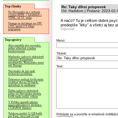
Top články
Re: Taky dlhsi prispevok
Od: Hadidom | Pridané: 2023-02-
Na Slovensku sa v tichosti
vypína ADSL v lokalitách s
VDSL, už 31. mája
A načo? Tu je celkom dobrá psych
Orange sa doťahuje na UPC
predepíše "léky" a všetci aj bez 
a O2, spustí 2.5 Gbps
Odpovedať
pripojenie
Top správy
Meno:
Alza nasadila dve novinky,
jednu užitočnú a jednu
kontroverznú
Titulok:
Maďarsko jadrovú elektráreň
nakoniec kompletne
neodstavilo, Rumunsko mení
tok Dunaja
Text:
Slovensko.sk má opäť
technické problémy
Železnice znižujú kvôli teplu
rýchlosť iba na 50 km/h,
spôsobuje to meškanie
Ďalšia jadrová elektráreň
južne od Slovenska musela
kvôli teplu znížiť výkon
V Poľsku spustili takmer
gigawatthodinové úložisko,
z LiFePO4 článkov
Telekom pridal 12 GB balík
Prihláste sa
a povoľte si emailové notifiká
pre Easy, chce zaň 12 eur