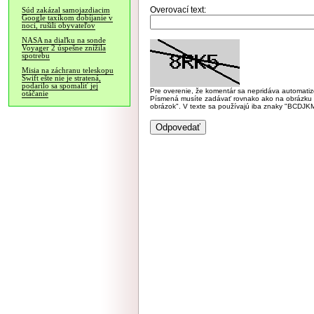
Overovací text:
Súd zakázal samojazdiacim
Google taxíkom dobíjanie v
noci, rušili obyvateľov
NASA na diaľku na sonde
Voyager 2 úspešne znížila
spotrebu
Misia na záchranu teleskopu
Swift ešte nie je stratená,
podarilo sa spomaliť jej
Pre overenie, že komentár sa nepridáva automatizov
otáčanie
Písmená musíte zadávať rovnako ako na obrázku veľk
obrázok". V texte sa používajú iba znaky "BC