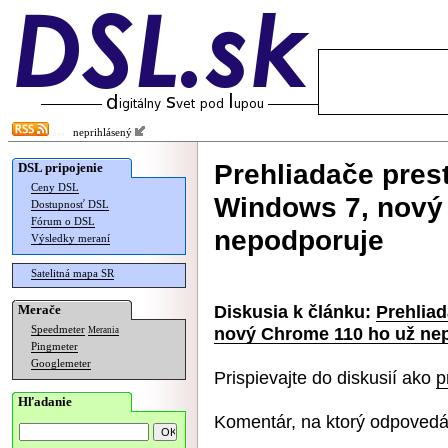
neprihlásený
Prehliadače pres
DSL pripojenie
Ceny DSL
Windows 7, nový
Dostupnosť DSL
Fórum o DSL
nepodporuje
Výsledky meraní
Satelitná mapa SR
Diskusia k článku:
Prehlia
Merače
nový Chrome 110 ho už ne
Speedmeter
Merania
Pingmeter
Googlemeter
Prispievajte do diskusií ako
p
Hľadanie
Komentár, na ktorý odpovedá