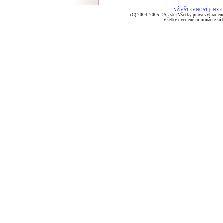
NÁVŠTEVNOSŤ
|
INZE
(C) 2004, 2005 DSL.sk | Všetky práva vyhradené
Všetky uvedené informácie sú b