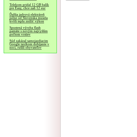
Telekom pridal 12 GB balík
pre Easy, chce zaň 12 eur
Ďalšia jadrová elektráreň
južne od Slovenska musela
kvôli teplu znížiť výkon
Spustená výroba flash
pamäte s novým najvyšším
počtom vrstiev
Súd zakázal samojazdiacim
Google taxíkom dobíjanie v
noci, rušili obyvateľov