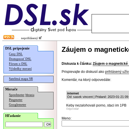
neprihlásený
Záujem o magnetick
DSL pripojenie
Ceny DSL
Dostupnosť DSL
Diskusia k článku:
Záujem o magnetické 
Fórum o DSL
Výsledky meraní
Prispievajte do diskusií ako
prihlásený užív
Satelitná mapa SR
Komentár, na ktorý odpovedáte:
Merače
internet
Speedmeter
Merania
Od: sasek vincent | Pridané: 2023-01-21 09
Pingmeter
Googlemeter
Keby nezalohovali porno, staci im 1PB
Odpovedať
Hľadanie
Meno: