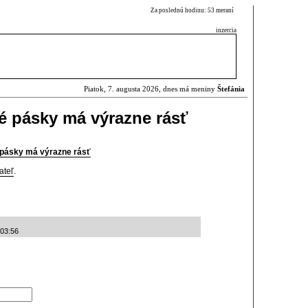
Za poslednú hodinu: 53 meraní
inzercia
Piatok, 7. augusta 2026, dnes má meniny
Štefánia
é pásky má výrazne rásť
pásky má výrazne rásť
ateľ
.
:03:56