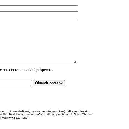
cie na odpovede na Váš príspevok.
anými prostriedkami, prosím prepíšte text, ktorý vidíte na obrázku.
é. Pokiaľ text neviete prečítať, kliknite prosím na tlačidlo "Obnoviť
DJKMPRSVWXY1234589".