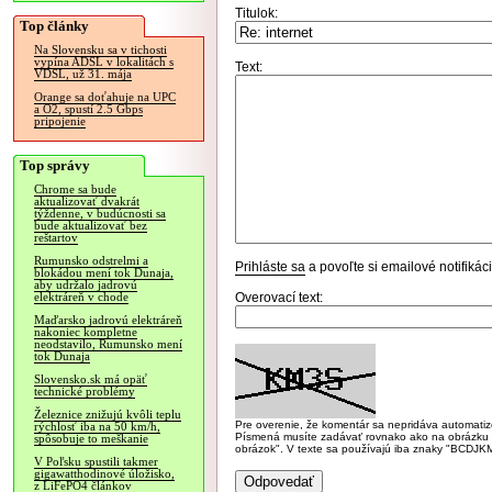
Titulok:
Top články
Na Slovensku sa v tichosti
vypína ADSL v lokalitách s
Text:
VDSL, už 31. mája
Orange sa doťahuje na UPC
a O2, spustí 2.5 Gbps
pripojenie
Top správy
Chrome sa bude
aktualizovať dvakrát
týždenne, v budúcnosti sa
bude aktualizovať bez
reštartov
Rumunsko odstrelmi a
Prihláste sa
a povoľte si emailové notifiká
blokádou mení tok Dunaja,
aby udržalo jadrovú
Overovací text:
elektráreň v chode
Maďarsko jadrovú elektráreň
nakoniec kompletne
neodstavilo, Rumunsko mení
tok Dunaja
Slovensko.sk má opäť
technické problémy
Železnice znižujú kvôli teplu
Pre overenie, že komentár sa nepridáva automatizov
rýchlosť iba na 50 km/h,
Písmená musíte zadávať rovnako ako na obrázku veľk
spôsobuje to meškanie
obrázok". V texte sa používajú iba znaky "BC
V Poľsku spustili takmer
gigawatthodinové úložisko,
z LiFePO4 článkov