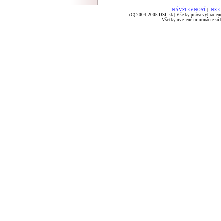
NÁVŠTEVNOSŤ
|
INZE
(C) 2004, 2005 DSL.sk | Všetky práva vyhradené
Všetky uvedené informácie sú b