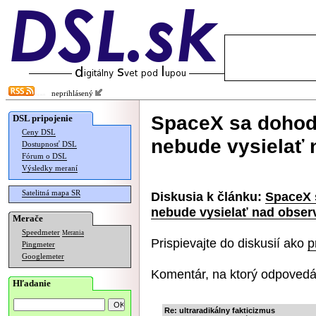
neprihlásený
SpaceX sa dohodl
DSL pripojenie
Ceny DSL
nebude vysielať 
Dostupnosť DSL
Fórum o DSL
Výsledky meraní
Satelitná mapa SR
Diskusia k článku:
SpaceX 
nebude vysielať nad obser
Merače
Speedmeter
Merania
Prispievajte do diskusií ako
p
Pingmeter
Googlemeter
Komentár, na ktorý odpovedá
Hľadanie
Re: ultraradikálny fakticizmus