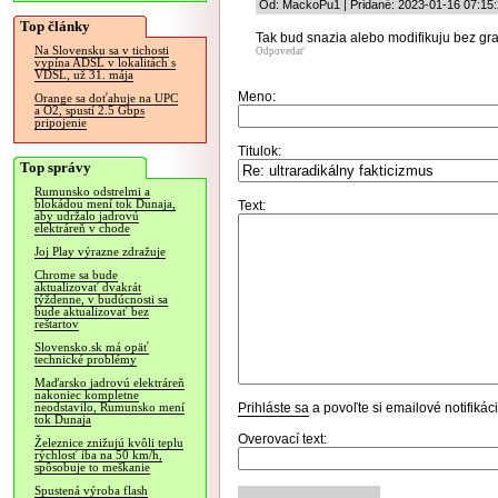
Od: MackoPu1 | Pridané: 2023-01-16 07:15
Top články
Tak bud snazia alebo modifikuju bez gra
Na Slovensku sa v tichosti
Odpovedať
vypína ADSL v lokalitách s
VDSL, už 31. mája
Meno:
Orange sa doťahuje na UPC
a O2, spustí 2.5 Gbps
pripojenie
Titulok:
Top správy
Rumunsko odstrelmi a
blokádou mení tok Dunaja,
Text:
aby udržalo jadrovú
elektráreň v chode
Joj Play výrazne zdražuje
Chrome sa bude
aktualizovať dvakrát
týždenne, v budúcnosti sa
bude aktualizovať bez
reštartov
Slovensko.sk má opäť
technické problémy
Maďarsko jadrovú elektráreň
nakoniec kompletne
Prihláste sa
a povoľte si emailové notifiká
neodstavilo, Rumunsko mení
tok Dunaja
Overovací text:
Železnice znižujú kvôli teplu
rýchlosť iba na 50 km/h,
spôsobuje to meškanie
Spustená výroba flash