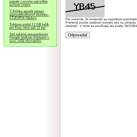
pamäte s novým najvyšším
počtom vrstiev
V Poľsku spustili takmer
gigawatthodinové úložisko,
z LiFePO4 článkov
Pre overenie, že komentár sa nepridáva automatizov
Písmená musíte zadávať rovnako ako na obrázku veľk
Telekom pridal 12 GB balík
obrázok". V texte sa používajú iba znaky "BC
pre Easy, chce zaň 12 eur
Súd zakázal samojazdiacim
Google taxíkom dobíjanie v
noci, rušili obyvateľov