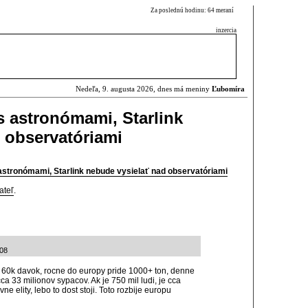
Za poslednú hodinu: 64 meraní
inzercia
Nedeľa, 9. augusta 2026, dnes má meniny
Ľubomíra
 astronómami, Starlink
 observatóriami
astronómami, Starlink nebude vysielať nad observatóriami
ateľ
.
:08
t 60k davok, rocne do europy pride 1000+ ton, denne
a 33 milionov sypacov. Ak je 750 mil ludi, je cca
e elity, lebo to dost stoji. Toto rozbije europu