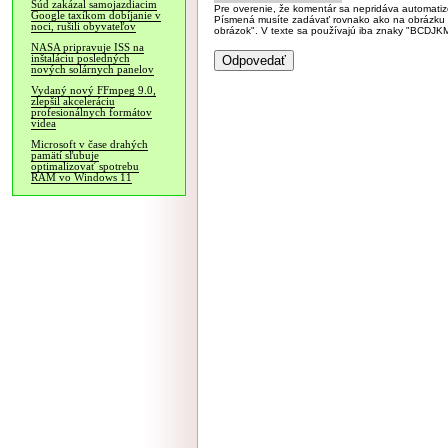
Súd zakázal samojazdiacim
Pre overenie, že komentár sa nepridáva automatizov
Google taxíkom dobíjanie v
Písmená musíte zadávať rovnako ako na obrázku veľk
noci, rušili obyvateľov
obrázok". V texte sa používajú iba znaky "BC
NASA pripravuje ISS na
inštaláciu posledných
nových solárnych panelov
Vydaný nový FFmpeg 9.0,
zlepšil akceleráciu
profesionálnych formátov
videa
Microsoft v čase drahých
pamätí sľubuje
optimalizovať spotrebu
RAM vo Windows 11