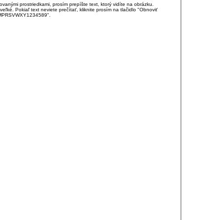
anými prostriedkami, prosím prepíšte text, ktorý vidíte na obrázku.
é. Pokiaľ text neviete prečítať, kliknite prosím na tlačidlo "Obnoviť
DJKMPRSVWXY1234589".