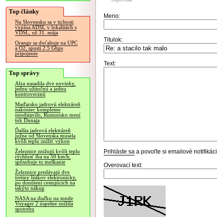
Odpovedať
Top články
Meno:
Na Slovensku sa v tichosti
vypína ADSL v lokalitách s
VDSL, už 31. mája
Titulok:
Orange sa doťahuje na UPC
a O2, spustí 2.5 Gbps
pripojenie
Text:
Top správy
Alza nasadila dve novinky,
jednu užitočnú a jednu
kontroverznú
Maďarsko jadrovú elektráreň
nakoniec kompletne
neodstavilo, Rumunsko mení
tok Dunaja
Ďalšia jadrová elektráreň
južne od Slovenska musela
kvôli teplu znížiť výkon
Prihláste sa
a povoľte si emailové notifiká
Železnice znižujú kvôli teplu
rýchlosť iba na 50 km/h,
spôsobuje to meškanie
Overovací text:
Železnice predávajú dve
tretiny lístkov elektronicky,
po donútení cestujúcich na
takýto nákup
NASA na diaľku na sonde
Voyager 2 úspešne znížila
spotrebu