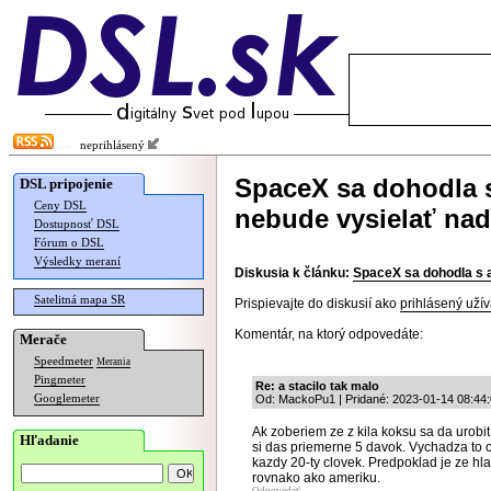
neprihlásený
SpaceX sa dohodla s
DSL pripojenie
Ceny DSL
nebude vysielať nad
Dostupnosť DSL
Fórum o DSL
Výsledky meraní
Diskusia k článku:
SpaceX sa dohodla s 
Satelitná mapa SR
Prispievajte do diskusií ako
prihlásený užív
Komentár, na ktorý odpovedáte:
Merače
Speedmeter
Merania
Pingmeter
Re: a stacilo tak malo
Googlemeter
Od: MackoPu1 | Pridané: 2023-01-14 08:44
Ak zoberiem ze z kila koksu sa da urobi
Hľadanie
si das priemerne 5 davok. Vychadza to cc
kazdy 20-ty clovek. Predpoklad je ze hlavn
rovnako ako ameriku.