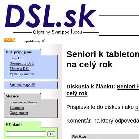
neprihlásený
Seniori k tablet
DSL pripojenie
Ceny DSL
na celý rok
Dostupnosť DSL
Fórum o DSL
Výsledky meraní
Satelitná mapa SR
Diskusia k článku:
Seniori 
celý rok
Merače
Speedmeter
Merania
Prispievajte do diskusií ako
p
Pingmeter
Googlemeter
Komentár, na ktorý odpovedá
Hľadanie
Re: H...o