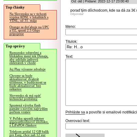
Od: old | Pridané: 2022-12-17 23:00:40
Top články
poraď tým dôchodcom, kde sa dá za 3€ 
Na Slovensku sa v tichosti
Odpovedať
vypína ADSL v lokalitách s
VDSL, už 31. mája
Meno:
Orange sa doťahuje na UPC
a O2, spustí 2.5 Gbps
pripojenie
Titulok:
Top správy
Rumunsko odstrelmi a
blokádou mení tok Dunaja,
Text:
aby udržalo jadrovú
elektráreň v chode
Joj Play výrazne zdražuje
Chrome sa bude
aktualizovať dvakrát
týždenne, v budúcnosti sa
bude aktualizovať bez
reštartov
Slovensko.sk má opäť
technické problémy
Spustená výroba flash
pamäte s novým najvyšším
Prihláste sa
a povoľte si emailové notifiká
počtom vrstiev
V Poľsku spustili takmer
Overovací text:
gigawatthodinové úložisko,
z LiFePO4 článkov
Telekom pridal 12 GB balík
pre Easy, chce zaň 12 eur