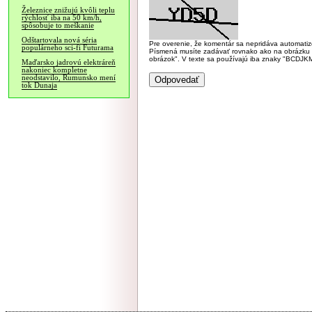
Železnice znižujú kvôli teplu
rýchlosť iba na 50 km/h,
spôsobuje to meškanie
Odštartovala nová séria
Pre overenie, že komentár sa nepridáva automatizov
populárneho sci-fi Futurama
Písmená musíte zadávať rovnako ako na obrázku veľk
obrázok". V texte sa používajú iba znaky "BC
Maďarsko jadrovú elektráreň
nakoniec kompletne
neodstavilo, Rumunsko mení
tok Dunaja