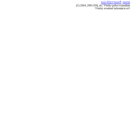
NÁVŠTEVNOSŤ
|
INZE
(C) 2004, 2005 DSL.sk | Všetky práva vyhradené
Všetky uvedené informácie sú b