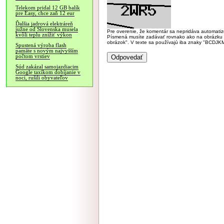
Telekom pridal 12 GB balík
pre Easy, chce zaň 12 eur
Ďalšia jadrová elektráreň
južne od Slovenska musela
Pre overenie, že komentár sa nepridáva automatizov
kvôli teplu znížiť výkon
Písmená musíte zadávať rovnako ako na obrázku veľk
obrázok". V texte sa používajú iba znaky "BC
Spustená výroba flash
pamäte s novým najvyšším
počtom vrstiev
Súd zakázal samojazdiacim
Google taxíkom dobíjanie v
noci, rušili obyvateľov