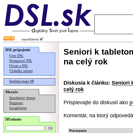
neprihlásený
Seniori k tablet
DSL pripojenie
Ceny DSL
na celý rok
Dostupnosť DSL
Fórum o DSL
Výsledky meraní
Satelitná mapa SR
Diskusia k článku:
Seniori 
celý rok
Merače
Speedmeter
Merania
Prispievajte do diskusií ako
p
Pingmeter
Googlemeter
Komentár, na ktorý odpovedá
Hľadanie
Precerpane