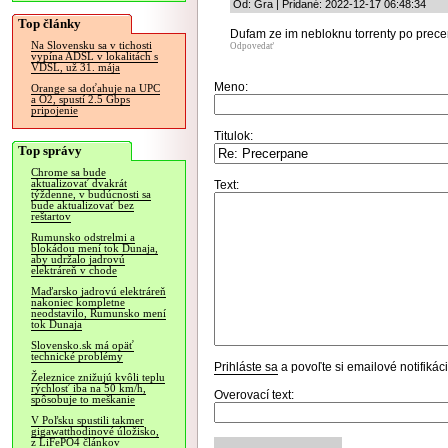
Od: Gra | Pridané: 2022-12-17 06:48:34
Top články
Dufam ze im nebloknu torrenty po prece
Na Slovensku sa v tichosti
Odpovedať
vypína ADSL v lokalitách s
VDSL, už 31. mája
Meno:
Orange sa doťahuje na UPC
a O2, spustí 2.5 Gbps
pripojenie
Titulok:
Top správy
Chrome sa bude
aktualizovať dvakrát
Text:
týždenne, v budúcnosti sa
bude aktualizovať bez
reštartov
Rumunsko odstrelmi a
blokádou mení tok Dunaja,
aby udržalo jadrovú
elektráreň v chode
Maďarsko jadrovú elektráreň
nakoniec kompletne
neodstavilo, Rumunsko mení
tok Dunaja
Slovensko.sk má opäť
technické problémy
Prihláste sa
a povoľte si emailové notifiká
Železnice znižujú kvôli teplu
rýchlosť iba na 50 km/h,
Overovací text:
spôsobuje to meškanie
V Poľsku spustili takmer
gigawatthodinové úložisko,
z LiFePO4 článkov