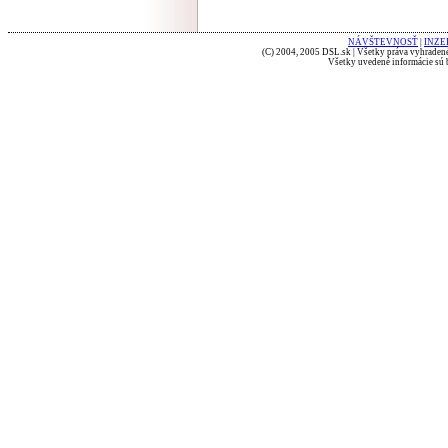
NÁVŠTEVNOSŤ
|
INZE
(C) 2004, 2005 DSL.sk | Všetky práva vyhradené
Všetky uvedené informácie sú b