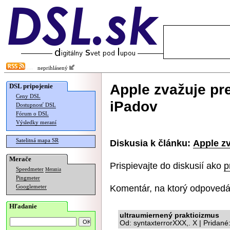
neprihlásený
Apple zvažuje pr
DSL pripojenie
Ceny DSL
iPadov
Dostupnosť DSL
Fórum o DSL
Výsledky meraní
Satelitná mapa SR
Diskusia k článku:
Apple zv
Merače
Prispievajte do diskusií ako
p
Speedmeter
Merania
Pingmeter
Komentár, na ktorý odpovedá
Googlemeter
Hľadanie
ultraumiernený prakticizmus
Od: syntaxterrorXXX,. X | Pridan