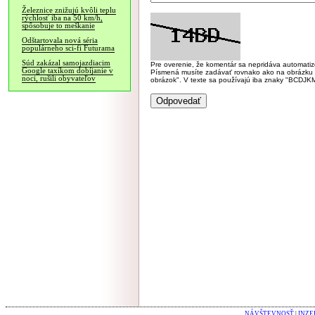
Železnice znižujú kvôli teplu
rýchlosť iba na 50 km/h,
spôsobuje to meškanie
Odštartovala nová séria
populárneho sci-fi Futurama
Súd zakázal samojazdiacim
Pre overenie, že komentár sa nepridáva automatizov
Google taxíkom dobíjanie v
Písmená musíte zadávať rovnako ako na obrázku veľk
noci, rušili obyvateľov
obrázok". V texte sa používajú iba znaky "BC
NÁVŠTEVNOSŤ
|
INZE