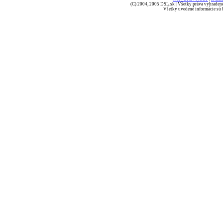
(C) 2004, 2005 DSL.sk | Všetky práva vyhradené
Všetky uvedené informácie sú b