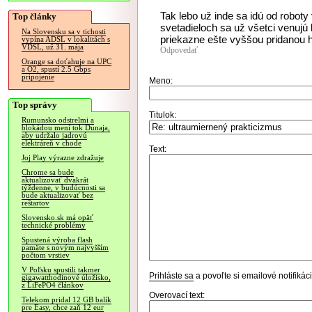
Tak lebo už inde sa idú od roboty
Top články
svetadieloch sa už všetci venujú 
Na Slovensku sa v tichosti
priekazne ešte vyššou pridanou 
vypína ADSL v lokalitách s
VDSL, už 31. mája
Odpovedať
Orange sa doťahuje na UPC
a O2, spustí 2.5 Gbps
pripojenie
Meno:
Top správy
Titulok:
Rumunsko odstrelmi a
blokádou mení tok Dunaja,
aby udržalo jadrovú
elektráreň v chode
Text:
Joj Play výrazne zdražuje
Chrome sa bude
aktualizovať dvakrát
týždenne, v budúcnosti sa
bude aktualizovať bez
reštartov
Slovensko.sk má opäť
technické problémy
Spustená výroba flash
pamäte s novým najvyšším
počtom vrstiev
V Poľsku spustili takmer
Prihláste sa
a povoľte si emailové notifiká
gigawatthodinové úložisko,
z LiFePO4 článkov
Overovací text:
Telekom pridal 12 GB balík
pre Easy, chce zaň 12 eur