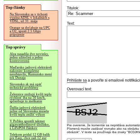
Top články
Titulok:
Na Slovensku sa v tichosti
vypína ADSL v lokalitách s
VDSL, už 31. mája
Text:
Orange sa doťahuje na UPC
a O2, spustí 2.5 Gbps
pripojenie
Top správy
Alza nasadila dve novinky,
jednu užitočnú a jednu
kontroverznú
Maďarsko jadrovú elektráreň
nakoniec kompletne
neodstavilo, Rumunsko mení
tok Dunaja
Prihláste sa
a povoľte si emailové notifiká
Slovensko.sk má opäť
technické problémy
Overovací text:
Železnice znižujú kvôli teplu
rýchlosť iba na 50 km/h,
spôsobuje to meškanie
Ďalšia jadrová elektráreň
južne od Slovenska musela
kvôli teplu znížiť výkon
V Poľsku spustili takmer
gigawatthodinové úložisko,
Pre overenie, že komentár sa nepridáva automatizov
z LiFePO4 článkov
Písmená musíte zadávať rovnako ako na obrázku veľk
obrázok". V texte sa používajú iba znaky "BC
Telekom pridal 12 GB balík
pre Easy, chce zaň 12 eur