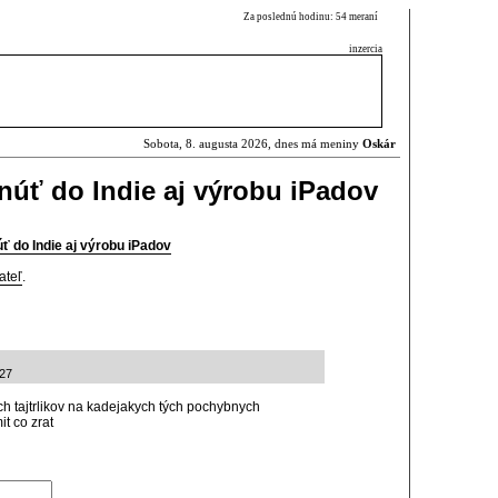
Za poslednú hodinu: 54 meraní
inzercia
Sobota, 8. augusta 2026, dnes má meniny
Oskár
núť do Indie aj výrobu iPadov
ť do Indie aj výrobu iPadov
ateľ
.
:27
h tajtrlikov na kadejakych tých pochybnych
t co zrat