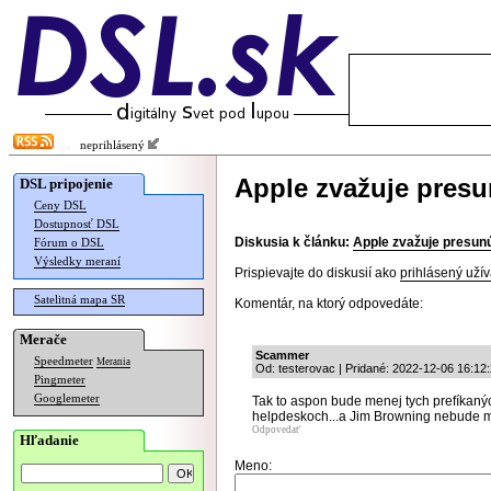
neprihlásený
Apple zvažuje presu
DSL pripojenie
Ceny DSL
Dostupnosť DSL
Diskusia k článku:
Apple zvažuje presunú
Fórum o DSL
Výsledky meraní
Prispievajte do diskusií ako
prihlásený užív
Satelitná mapa SR
Komentár, na ktorý odpovedáte:
Merače
Scammer
Speedmeter
Merania
Od: testerovac | Pridané: 2022-12-06 16:12
Pingmeter
Googlemeter
Tak to aspon bude menej tych prefíkanýc
helpdeskoch...a Jim Browning nebude mi
Odpovedať
Hľadanie
Meno: