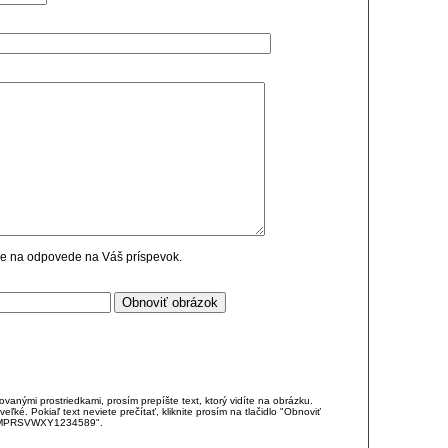
cie na odpovede na Váš príspevok.
anými prostriedkami, prosím prepíšte text, ktorý vidíte na obrázku.
é. Pokiaľ text neviete prečítať, kliknite prosím na tlačidlo "Obnoviť
DJKMPRSVWXY1234589".