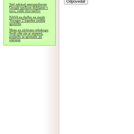
Súd zakázal samojazdiacim
Google taxíkom dobíjanie v
noci, rušili obyvateľov
NASA na diaľku na sonde
Voyager 2 úspešne znížila
spotrebu
Misia na záchranu teleskopu
Swift ešte nie je stratená,
podarilo sa spomaliť jej
otáčanie