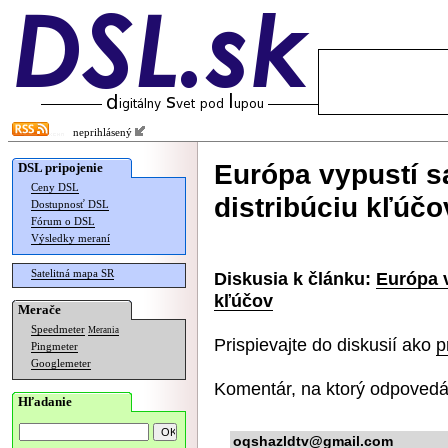
neprihlásený
Európa vypustí sa
DSL pripojenie
Ceny DSL
distribúciu kľúčo
Dostupnosť DSL
Fórum o DSL
Výsledky meraní
Satelitná mapa SR
Diskusia k článku:
Európa v
kľúčov
Merače
Speedmeter
Merania
Prispievajte do diskusií ako
p
Pingmeter
Googlemeter
Komentár, na ktorý odpovedá
Hľadanie
oqshazldtv@gmail.com