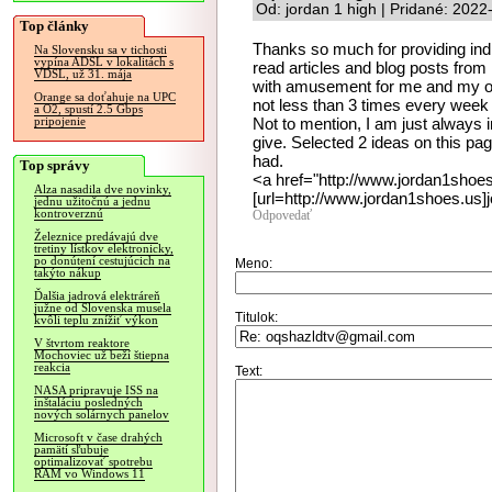
Od: jordan 1 high | Pridané: 2022
Top články
Thanks so much for providing ind
Na Slovensku sa v tichosti
vypína ADSL v lokalitách s
read articles and blog posts from 
VDSL, už 31. mája
with amusement for me and my of
Orange sa doťahuje na UPC
not less than 3 times every week 
a O2, spustí 2.5 Gbps
Not to mention, I am just always i
pripojenie
give. Selected 2 ideas on this pa
had.
Top správy
<a href="http://www.jordan1shoes
Alza nasadila dve novinky,
[url=http://www.jordan1shoes.us]jo
jednu užitočnú a jednu
kontroverznú
Odpovedať
Železnice predávajú dve
tretiny lístkov elektronicky,
po donútení cestujúcich na
Meno:
takýto nákup
Ďalšia jadrová elektráreň
južne od Slovenska musela
Titulok:
kvôli teplu znížiť výkon
V štvrtom reaktore
Mochoviec už beží štiepna
reakcia
Text:
NASA pripravuje ISS na
inštaláciu posledných
nových solárnych panelov
Microsoft v čase drahých
pamätí sľubuje
optimalizovať spotrebu
RAM vo Windows 11