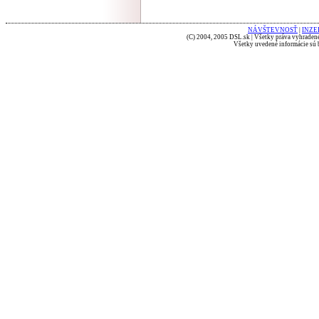
NÁVŠTEVNOSŤ
|
INZE
(C) 2004, 2005 DSL.sk | Všetky práva vyhradené
Všetky uvedené informácie sú b