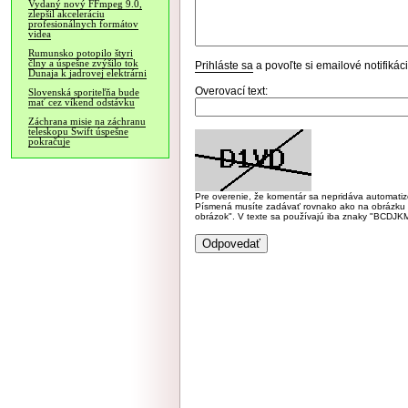
Vydaný nový FFmpeg 9.0,
zlepšil akceleráciu
profesionálnych formátov
videa
Rumunsko potopilo štyri
člny a úspešne zvýšilo tok
Prihláste sa
a povoľte si emailové notifiká
Dunaja k jadrovej elektrárni
Overovací text:
Slovenská sporiteľňa bude
mať cez víkend odstávku
Záchrana misie na záchranu
teleskopu Swift úspešne
pokračuje
Pre overenie, že komentár sa nepridáva automatizov
Písmená musíte zadávať rovnako ako na obrázku veľk
obrázok". V texte sa používajú iba znaky "BC