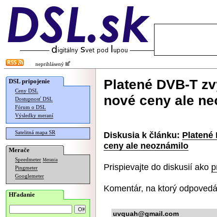
neprihlásený
Platené DVB-T zv
DSL pripojenie
Ceny DSL
nové ceny ale ne
Dostupnosť DSL
Fórum o DSL
Výsledky meraní
Satelitná mapa SR
Diskusia k článku:
Platené
ceny ale neoznámilo
Merače
Speedmeter
Merania
Prispievajte do diskusií ako
p
Pingmeter
Googlemeter
Komentár, na ktorý odpovedá
Hľadanie
uvquah@gmail.com