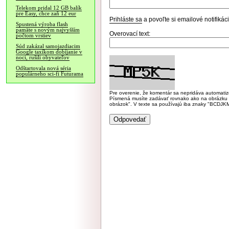
Telekom pridal 12 GB balík
pre Easy, chce zaň 12 eur
Prihláste sa
a povoľte si emailové notifiká
Spustená výroba flash
pamäte s novým najvyšším
Overovací text:
počtom vrstiev
Súd zakázal samojazdiacim
Google taxíkom dobíjanie v
noci, rušili obyvateľov
Odštartovala nová séria
populárneho sci-fi Futurama
Pre overenie, že komentár sa nepridáva automatizov
Písmená musíte zadávať rovnako ako na obrázku veľk
obrázok". V texte sa používajú iba znaky "BC