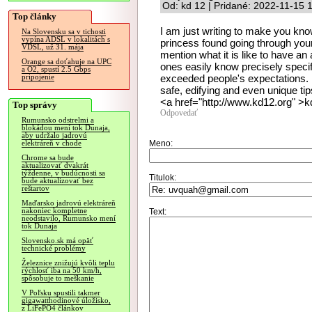
Od: kd 12 | Pridané: 2022-11-15 
Top články
I am just writing to make you kn
Na Slovensku sa v tichosti
vypína ADSL v lokalitách s
princess found going through your 
VDSL, už 31. mája
mention what it is like to have 
Orange sa doťahuje na UPC
ones easily know precisely specif
a O2, spustí 2.5 Gbps
exceeded people's expectations. 
pripojenie
safe, edifying and even unique tips
<a href="http://www.kd12.org" >kd
Top správy
Odpovedať
Rumunsko odstrelmi a
blokádou mení tok Dunaja,
aby udržalo jadrovú
Meno:
elektráreň v chode
Chrome sa bude
aktualizovať dvakrát
týždenne, v budúcnosti sa
Titulok:
bude aktualizovať bez
reštartov
Maďarsko jadrovú elektráreň
nakoniec kompletne
Text:
neodstavilo, Rumunsko mení
tok Dunaja
Slovensko.sk má opäť
technické problémy
Železnice znižujú kvôli teplu
rýchlosť iba na 50 km/h,
spôsobuje to meškanie
V Poľsku spustili takmer
gigawatthodinové úložisko,
z LiFePO4 článkov