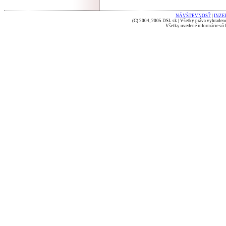
NÁVŠTEVNOSŤ
|
INZE
(C) 2004, 2005 DSL.sk | Všetky práva vyhradené
Všetky uvedené informácie sú b