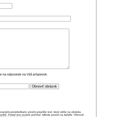
cie na odpovede na Váš príspevok.
anými prostriedkami, prosím prepíšte text, ktorý vidíte na obrázku.
é. Pokiaľ text neviete prečítať, kliknite prosím na tlačidlo "Obnoviť