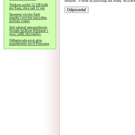
obrázok". V texte sa používajú iba znaky "BC
Telekom pridal 12 GB balík
pre Easy, chce zaň 12 eur
Spustená výroba flash
pamäte s novým najvyšším
počtom vrstiev
Súd zakázal samojazdiacim
Google taxíkom dobíjanie v
noci, rušili obyvateľov
Odštartovala nová séria
populárneho sci-fi Futurama