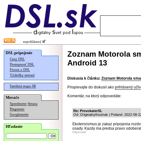
neprihlásený
Zoznam Motorola sm
DSL pripojenie
Ceny DSL
Android 13
Dostupnosť DSL
Fórum o DSL
Výsledky meraní
Diskusia k článku:
Zoznam Motorola smar
Satelitná mapa SR
Prispievajte do diskusií ako
prihlásený užív
Komentár, na ktorý odpovedáte:
Merače
Speedmeter
Merania
Pingmeter
Re: ProvokaterSL
Googlemeter
Od: OriginalnyKoumak | Pridané: 2022-08-2
Ekoterorizmus je zakaz pripojenia rozdvo
Hľadanie
osady. Kazdy ma predsa pravo odoberat 
Odpovedať