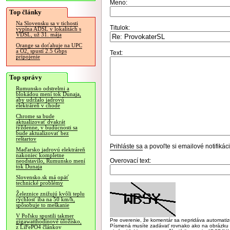
Meno:
Top články
Na Slovensku sa v tichosti
Titulok:
vypína ADSL v lokalitách s
VDSL, už 31. mája
Orange sa doťahuje na UPC
a O2, spustí 2.5 Gbps
Text:
pripojenie
Top správy
Rumunsko odstrelmi a
blokádou mení tok Dunaja,
aby udržalo jadrovú
elektráreň v chode
Chrome sa bude
aktualizovať dvakrát
týždenne, v budúcnosti sa
bude aktualizovať bez
reštartov
Prihláste sa
a povoľte si emailové notifiká
Maďarsko jadrovú elektráreň
nakoniec kompletne
Overovací text:
neodstavilo, Rumunsko mení
tok Dunaja
Slovensko.sk má opäť
technické problémy
Železnice znižujú kvôli teplu
rýchlosť iba na 50 km/h,
spôsobuje to meškanie
V Poľsku spustili takmer
Pre overenie, že komentár sa nepridáva automatizov
gigawatthodinové úložisko,
Písmená musíte zadávať rovnako ako na obrázku veľk
z LiFePO4 článkov