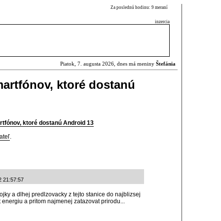
Za poslednú hodinu: 9 meraní
inzercia
Piatok, 7. augusta 2026, dnes má meniny
Štefánia
artfónov, ktoré dostanú
tfónov, ktoré dostanú Android 13
ateľ
.
2 21:57:57
jky a dlhej predlzovacky z tejto stanice do najblizsej
energiu a pritom najmenej zatazovat prirodu...