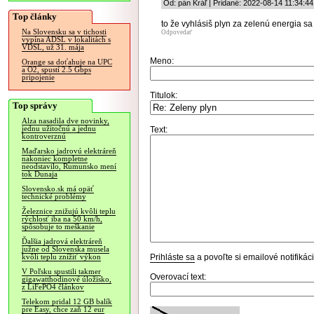
Od: pán Kráľ | Pridané: 2022-08-14 11:34:44
Top články
to že vyhlásiš plyn za zelenú energia s
Na Slovensku sa v tichosti
Odpovedať
vypína ADSL v lokalitách s
VDSL, už 31. mája
Meno:
Orange sa doťahuje na UPC
a O2, spustí 2.5 Gbps
pripojenie
Titulok:
Top správy
Alza nasadila dve novinky,
jednu užitočnú a jednu
Text:
kontroverznú
Maďarsko jadrovú elektráreň
nakoniec kompletne
neodstavilo, Rumunsko mení
tok Dunaja
Slovensko.sk má opäť
technické problémy
Železnice znižujú kvôli teplu
rýchlosť iba na 50 km/h,
spôsobuje to meškanie
Ďalšia jadrová elektráreň
južne od Slovenska musela
Prihláste sa
a povoľte si emailové notifiká
kvôli teplu znížiť výkon
V Poľsku spustili takmer
Overovací text:
gigawatthodinové úložisko,
z LiFePO4 článkov
Telekom pridal 12 GB balík
pre Easy, chce zaň 12 eur