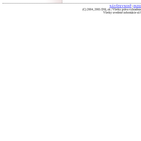
NÁVŠTEVNOSŤ
|
INZE
(C) 2004, 2005 DSL.sk | Všetky práva vyhradené
Všetky uvedené informácie sú b