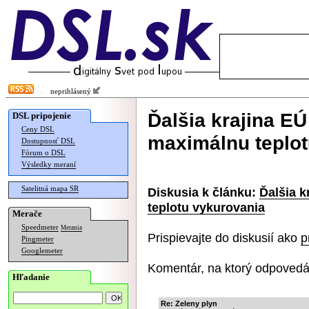
neprihlásený
Ďalšia krajina E
DSL pripojenie
Ceny DSL
maximálnu teplot
Dostupnosť DSL
Fórum o DSL
Výsledky meraní
Satelitná mapa SR
Diskusia k článku:
Ďalšia 
teplotu vykurovania
Merače
Speedmeter
Merania
Prispievajte do diskusií ako
p
Pingmeter
Googlemeter
Komentár, na ktorý odpovedá
Hľadanie
Re: Zeleny plyn