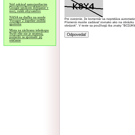
Súd zakázal samojazdiacim
Google taxíkom dobíjanie v
noci, rušili obyvateľov
NASA na diaľku na sonde
Pre overenie, že komentár sa nepridáva automatizov
Voyager 2 úspešne znížila
Písmená musíte zadávať rovnako ako na obrázku veľk
spotrebu
obrázok". V texte sa používajú iba znaky "BC
Misia na záchranu teleskopu
Swift ešte nie je stratená,
podarilo sa spomaliť jej
otáčanie