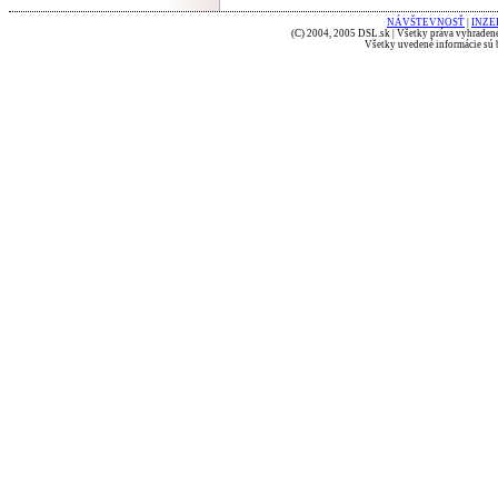
NÁVŠTEVNOSŤ
|
INZE
(C) 2004, 2005 DSL.sk | Všetky práva vyhradené
Všetky uvedené informácie sú b