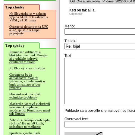
Od: OvcaLinnuxová | Pridané: 2022-08-04 0
Top články
Keď on tak aj ja.
Na Slovensku sa v tichosti
Odpovedať
vypína ADSL v lokalitách s
VDSL, už 31. mája
Meno:
Orange sa doťahuje na UPC
a O2, spustí 2.5 Gbps
pripojenie
Titulok:
Top správy
Rumunsko odstrelmi a
blokádou mení tok Dunaja,
Text:
aby udržalo jadrovú
elektráreň v chode
Joj Play výrazne zdražuje
Chrome sa bude
aktualizovať dvakrát
týždenne, v budúcnosti sa
bude aktualizovať bez
reštartov
Slovensko.sk má opäť
technické problémy
Maďarsko jadrovú elektráreň
nakoniec kompletne
Prihláste sa
a povoľte si emailové notifiká
neodstavilo, Rumunsko mení
tok Dunaja
Overovací text:
Železnice znižujú kvôli teplu
rýchlosť iba na 50 km/h,
spôsobuje to meškanie
Spustená výroba flash