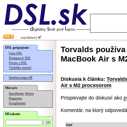
neprihlásený
Torvalds používa
DSL pripojenie
Ceny DSL
MacBook Air s M
Dostupnosť DSL
Fórum o DSL
Výsledky meraní
Satelitná mapa SR
Diskusia k článku:
Torvald
Air s M2 procesorom
Merače
Speedmeter
Merania
Prispievajte do diskusií ako
p
Pingmeter
Googlemeter
Komentár, na ktorý odpovedá
Hľadanie
lojal