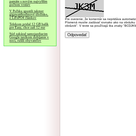
pamäte s novým najvyšším
počtom vrstiev
V Poľsku spustili takmer
gigawatthodinové úložisko,
z LiFePO4 článkov
Pre overenie, že komentár sa nepridáva automatizov
Písmená musíte zadávať rovnako ako na obrázku veľk
Telekom pridal 12 GB balík
obrázok". V texte sa používajú iba znaky "BC
pre Easy, chce zaň 12 eur
Súd zakázal samojazdiacim
Google taxíkom dobíjanie v
noci, rušili obyvateľov