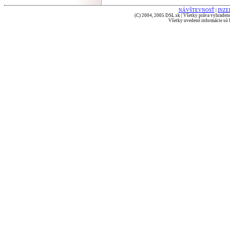
NÁVŠTEVNOSŤ
|
INZE
(C) 2004, 2005 DSL.sk | Všetky práva vyhradené
Všetky uvedené informácie sú b