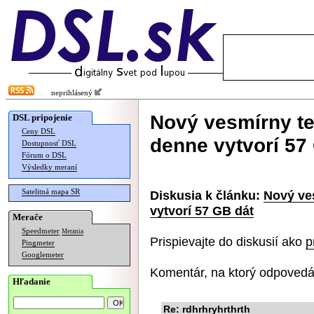
neprihlásený
Nový vesmírny t
DSL pripojenie
Ceny DSL
denne vytvorí 57
Dostupnosť DSL
Fórum o DSL
Výsledky meraní
Satelitná mapa SR
Diskusia k článku:
Nový ve
vytvorí 57 GB dát
Merače
Speedmeter
Merania
Prispievajte do diskusií ako
p
Pingmeter
Googlemeter
Komentár, na ktorý odpovedá
Hľadanie
Re: rdhrhryhrthrth