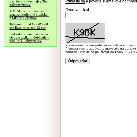
Prihláste sa
a povoľte si emailové notifiká
pamäte s novým najvyšším
počtom vrstiev
Overovací text:
V Poľsku spustili takmer
gigawatthodinové úložisko,
z LiFePO4 článkov
Telekom pridal 12 GB balík
pre Easy, chce zaň 12 eur
Súd zakázal samojazdiacim
Google taxíkom dobíjanie v
noci, rušili obyvateľov
Pre overenie, že komentár sa nepridáva automatizov
Písmená musíte zadávať rovnako ako na obrázku veľk
obrázok". V texte sa používajú iba znaky "BC