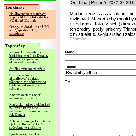
Od: Ejha | Pridané: 2022-07-26 0
Top články
Madari a Rusi zas az tak odlisn
Na Slovensku sa v tichosti
vypína ADSL v lokalitách s
rozlisovat. Madari keby mohli by n
VDSL, už 31. mája
uz od dnes. Tolko v nich (samozr
Orange sa doťahuje na UPC
ten zradny, podly, priserny Trian
a O2, spustí 2.5 Gbps
cim strielat tu svoju srsiacu zalos
pripojenie
Odpovedať
Top správy
Meno:
Rumunsko odstrelmi a
blokádou mení tok Dunaja,
aby udržalo jadrovú
elektráreň v chode
Titulok:
Joj Play výrazne zdražuje
Chrome sa bude
aktualizovať dvakrát
Text:
týždenne, v budúcnosti sa
bude aktualizovať bez
reštartov
Slovensko.sk má opäť
technické problémy
Maďarsko jadrovú elektráreň
nakoniec kompletne
neodstavilo, Rumunsko mení
tok Dunaja
Železnice znižujú kvôli teplu
rýchlosť iba na 50 km/h,
spôsobuje to meškanie
Spustená výroba flash