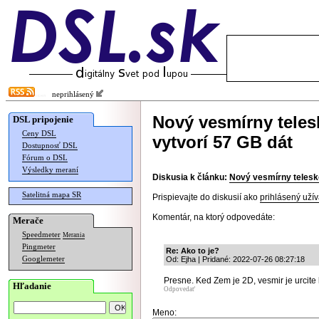
neprihlásený
Nový vesmírny tele
DSL pripojenie
Ceny DSL
vytvorí 57 GB dát
Dostupnosť DSL
Fórum o DSL
Výsledky meraní
Diskusia k článku:
Nový vesmírny telesk
Satelitná mapa SR
Prispievajte do diskusií ako
prihlásený užív
Komentár, na ktorý odpovedáte:
Merače
Speedmeter
Merania
Pingmeter
Re: Ako to je?
Googlemeter
Od: Ejha | Pridané: 2022-07-26 08:27:18
Presne. Ked Zem je 2D, vesmir je urcite 
Hľadanie
Odpovedať
Meno: