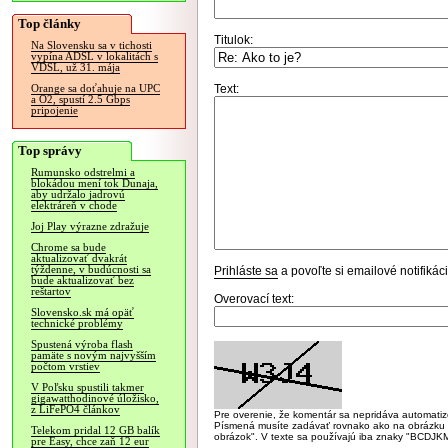
Top články
Titulok:
Na Slovensku sa v tichosti
vypína ADSL v lokalitách s
VDSL, už 31. mája
Text:
Orange sa doťahuje na UPC
a O2, spustí 2.5 Gbps
pripojenie
Top správy
Rumunsko odstrelmi a
blokádou mení tok Dunaja,
aby udržalo jadrovú
elektráreň v chode
Joj Play výrazne zdražuje
Chrome sa bude
aktualizovať dvakrát
týždenne, v budúcnosti sa
Prihláste sa
a povoľte si emailové notifiká
bude aktualizovať bez
reštartov
Overovací text:
Slovensko.sk má opäť
technické problémy
Spustená výroba flash
pamäte s novým najvyšším
počtom vrstiev
V Poľsku spustili takmer
gigawatthodinové úložisko,
z LiFePO4 článkov
Pre overenie, že komentár sa nepridáva automatizov
Písmená musíte zadávať rovnako ako na obrázku veľk
Telekom pridal 12 GB balík
obrázok". V texte sa používajú iba znaky "BC
pre Easy, chce zaň 12 eur