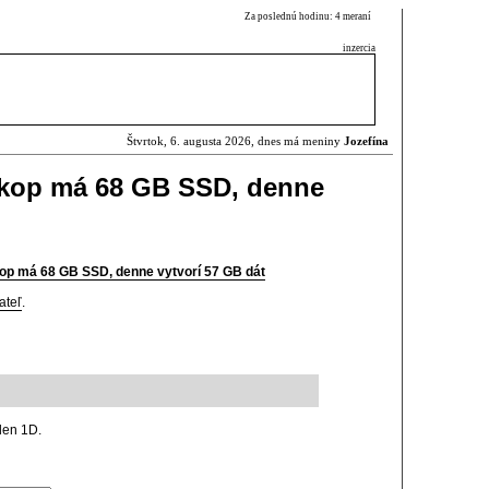
Za poslednú hodinu: 4 meraní
inzercia
Štvrtok, 6. augusta 2026, dnes má meniny
Jozefína
skop má 68 GB SSD, denne
op má 68 GB SSD, denne vytvorí 57 GB dát
ateľ
.
len 1D.