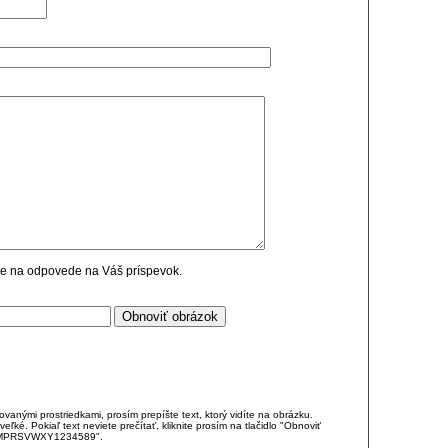
cie na odpovede na Váš príspevok.
anými prostriedkami, prosím prepíšte text, ktorý vidíte na obrázku.
é. Pokiaľ text neviete prečítať, kliknite prosím na tlačidlo "Obnoviť
DJKMPRSVWXY1234589".