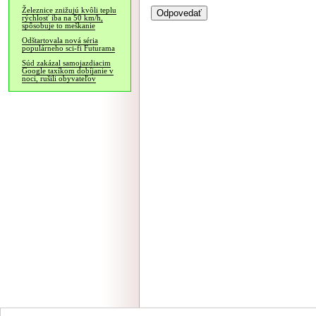
Železnice znižujú kvôli teplu
rýchlosť iba na 50 km/h,
spôsobuje to meškanie
Odštartovala nová séria
populárneho sci-fi Futurama
Súd zakázal samojazdiacim
Google taxíkom dobíjanie v
noci, rušili obyvateľov
NÁVŠTEVNOSŤ
|
INZE