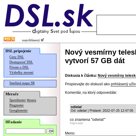
neprihlásený
Nový vesmírny tele
DSL pripojenie
Ceny DSL
vytvorí 57 GB dát
Dostupnosť DSL
Fórum o DSL
Výsledky meraní
Diskusia k článku:
Nový vesmírny telesk
Satelitná mapa SR
Prispievajte do diskusií ako
prihlásený užív
Komentár, na ktorý odpovedáte:
Merače
Speedmeter
Merania
Pingmeter
odielať
Googlemeter
Od: odielať | Pridané: 2022-07-25 12:47:05
co znamena "odielať"
Hľadanie
Odpovedať
Meno: