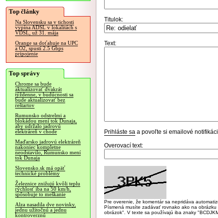
Top články
Titulok:
Na Slovensku sa v tichosti
vypína ADSL v lokalitách s
VDSL, už 31. mája
Text:
Orange sa doťahuje na UPC
a O2, spustí 2.5 Gbps
pripojenie
Top správy
Chrome sa bude
aktualizovať dvakrát
týždenne, v budúcnosti sa
bude aktualizovať bez
reštartov
Rumunsko odstrelmi a
blokádou mení tok Dunaja,
aby udržalo jadrovú
Prihláste sa
a povoľte si emailové notifiká
elektráreň v chode
Maďarsko jadrovú elektráreň
Overovací text:
nakoniec kompletne
neodstavilo, Rumunsko mení
tok Dunaja
Slovensko.sk má opäť
technické problémy
Železnice znižujú kvôli teplu
rýchlosť iba na 50 km/h,
spôsobuje to meškanie
Pre overenie, že komentár sa nepridáva automatizov
Alza nasadila dve novinky,
Písmená musíte zadávať rovnako ako na obrázku veľk
jednu užitočnú a jednu
obrázok". V texte sa používajú iba znaky "BC
kontroverznú