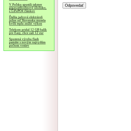
V Poľsku spustili takmer
gigawatthodinové úložisko,
z LiFePO4 článkov
Ďalšia jadrová elektráreň
južne od Slovenska musela
kvôli teplu znížiť výkon
Telekom pridal 12 GB balík
pre Easy, chce zaň 12 eur
Spustená výroba flash
pamäte s novým najvyšším
počtom vrstiev