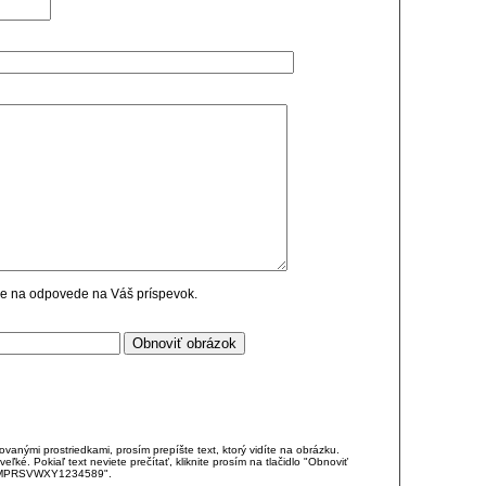
cie na odpovede na Váš príspevok.
anými prostriedkami, prosím prepíšte text, ktorý vidíte na obrázku.
é. Pokiaľ text neviete prečítať, kliknite prosím na tlačidlo "Obnoviť
DJKMPRSVWXY1234589".