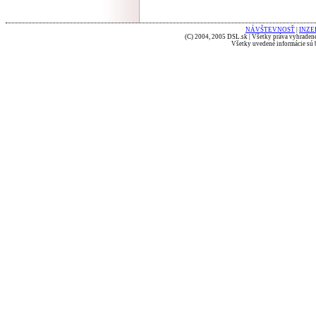
NÁVŠTEVNOSŤ
|
INZE
(C) 2004, 2005 DSL.sk | Všetky práva vyhradené
Všetky uvedené informácie sú b