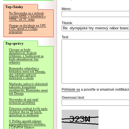
Top články
Meno:
Na Slovensku sa v tichosti
vypína ADSL v lokalitách s
VDSL, už 31. mája
Titulok:
Orange sa doťahuje na UPC
a O2, spustí 2.5 Gbps
pripojenie
Text:
Top správy
Chrome sa bude
aktualizovať dvakrát
týždenne, v budúcnosti sa
bude aktualizovať bez
reštartov
Rumunsko odstrelmi a
blokádou mení tok Dunaja,
aby udržalo jadrovú
elektráreň v chode
Maďarsko jadrovú elektráreň
nakoniec kompletne
Prihláste sa
a povoľte si emailové notifiká
neodstavilo, Rumunsko mení
tok Dunaja
Overovací text:
Slovensko.sk má opäť
technické problémy
Železnice znižujú kvôli teplu
rýchlosť iba na 50 km/h,
spôsobuje to meškanie
V Poľsku spustili takmer
gigawatthodinové úložisko,
z LiFePO4 článkov