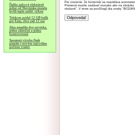
Pre overenie, že komentár sa nepridáva automatizov
Ďalšia jadrová elektráreň
Písmená musíte zadávať rovnako ako na obrázku veľk
južne od Slovenska musela
obrázok". V texte sa používajú iba znaky "BC
kvôli teplu znížiť výkon
Telekom pridal 12 GB balík
pre Easy, chce zaň 12 eur
Alza nasadila dve novinky,
jednu užitočnú a jednu
kontroverznú
Spustená výroba flash
pamäte s novým najvyšším
počtom vrstiev