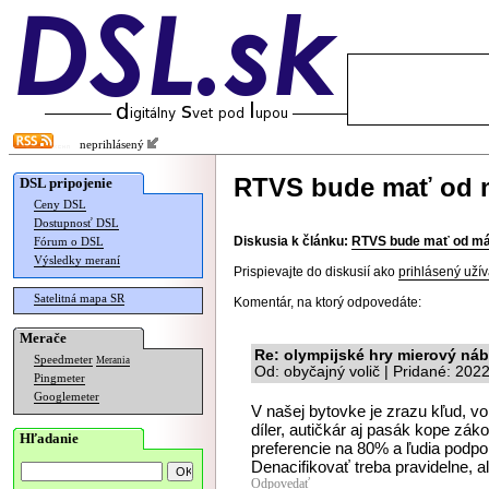
neprihlásený
RTVS bude mať od m
DSL pripojenie
Ceny DSL
Dostupnosť DSL
Diskusia k článku:
RTVS bude mať od má
Fórum o DSL
Výsledky meraní
Prispievajte do diskusií ako
prihlásený užív
Satelitná mapa SR
Komentár, na ktorý odpovedáte:
Merače
Re: olympijské hry mierový ná
Speedmeter
Merania
Od: obyčajný volič | Pridané: 202
Pingmeter
Googlemeter
V našej bytovke je zrazu kľud, v
díler, autičkár aj pasák kope zák
Hľadanie
preferencie na 80% a ľudia podpor
Denacifikovať treba pravidelne, a
Odpovedať