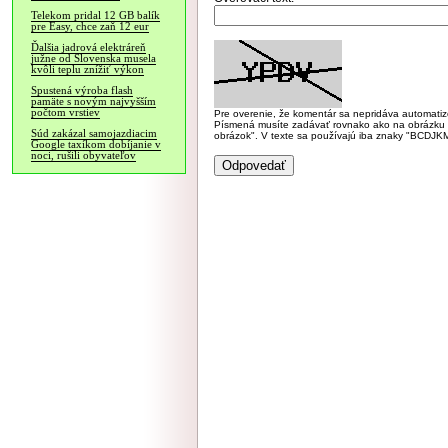
Telekom pridal 12 GB balík
pre Easy, chce zaň 12 eur
Ďalšia jadrová elektráreň
južne od Slovenska musela
kvôli teplu znížiť výkon
Spustená výroba flash
pamäte s novým najvyšším
počtom vrstiev
Pre overenie, že komentár sa nepridáva automatizov
Písmená musíte zadávať rovnako ako na obrázku veľk
Súd zakázal samojazdiacim
obrázok". V texte sa používajú iba znaky "BC
Google taxíkom dobíjanie v
noci, rušili obyvateľov