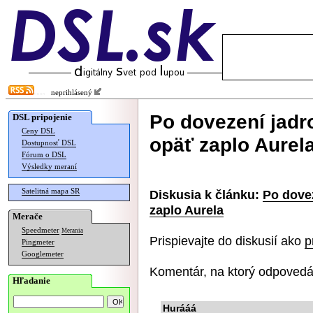
neprihlásený
Po dovezení jadr
DSL pripojenie
Ceny DSL
opäť zaplo Aurel
Dostupnosť DSL
Fórum o DSL
Výsledky meraní
Satelitná mapa SR
Diskusia k článku:
Po dove
zaplo Aurela
Merače
Speedmeter
Merania
Prispievajte do diskusií ako
p
Pingmeter
Googlemeter
Komentár, na ktorý odpovedá
Hľadanie
Hurááá