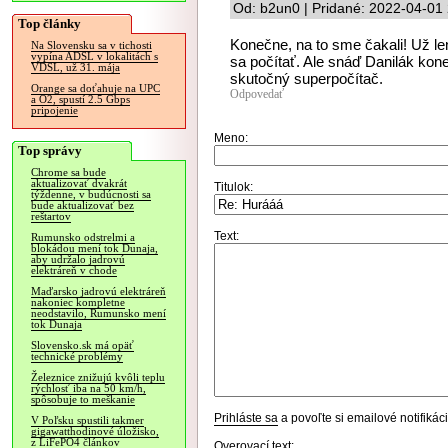
Od: b2un0 | Pridané: 2022-04-01
Top články
Konečne, na to sme čakali! Už le
Na Slovensku sa v tichosti
vypína ADSL v lokalitách s
sa počítať. Ale snáď Danilák ko
VDSL, už 31. mája
skutočný superpočítač.
Orange sa doťahuje na UPC
Odpovedať
a O2, spustí 2.5 Gbps
pripojenie
Meno:
Top správy
Chrome sa bude
aktualizovať dvakrát
Titulok:
týždenne, v budúcnosti sa
bude aktualizovať bez
reštartov
Text:
Rumunsko odstrelmi a
blokádou mení tok Dunaja,
aby udržalo jadrovú
elektráreň v chode
Maďarsko jadrovú elektráreň
nakoniec kompletne
neodstavilo, Rumunsko mení
tok Dunaja
Slovensko.sk má opäť
technické problémy
Železnice znižujú kvôli teplu
rýchlosť iba na 50 km/h,
spôsobuje to meškanie
Prihláste sa
a povoľte si emailové notifiká
V Poľsku spustili takmer
gigawatthodinové úložisko,
z LiFePO4 článkov
Overovací text: