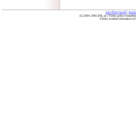
NÁVŠTEVNOSŤ
|
INZE
(C) 2004, 2005 DSL.sk | Všetky práva vyhradené
Všetky uvedené informácie sú b