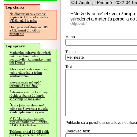
Od: Anatolij | Pridané: 2022-04-0
Top články
Ešte že ty si našiel svoju žumpu. 
Na Slovensku sa v tichosti
vypína ADSL v lokalitách s
súrodenci a mater ťa porodila do 
VDSL, už 31. mája
Odpovedať
Orange sa doťahuje na UPC
a O2, spustí 2.5 Gbps
pripojenie
Meno:
Top správy
Titulok:
Maďarsko jadrovú elektráreň
nakoniec kompletne
neodstavilo, Rumunsko mení
tok Dunaja
Text:
Alza nasadila dve novinky,
jednu užitočnú a jednu
kontroverznú
Slovensko.sk má opäť
technické problémy
Železnice znižujú kvôli teplu
rýchlosť iba na 50 km/h,
spôsobuje to meškanie
Ďalšia jadrová elektráreň
južne od Slovenska musela
kvôli teplu znížiť výkon
V Poľsku spustili takmer
gigawatthodinové úložisko,
Prihláste sa
a povoľte si emailové notifiká
z LiFePO4 článkov
Overovací text:
Telekom pridal 12 GB balík
pre Easy, chce zaň 12 eur