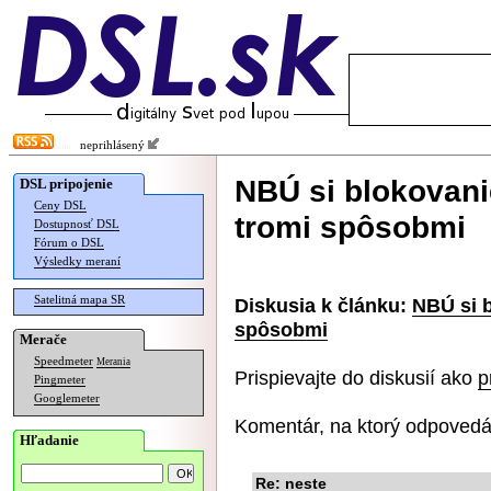
neprihlásený
NBÚ si blokovani
DSL pripojenie
Ceny DSL
tromi spôsobmi
Dostupnosť DSL
Fórum o DSL
Výsledky meraní
Satelitná mapa SR
Diskusia k článku:
NBÚ si b
spôsobmi
Merače
Speedmeter
Merania
Prispievajte do diskusií ako
p
Pingmeter
Googlemeter
Komentár, na ktorý odpovedá
Hľadanie
Re: neste