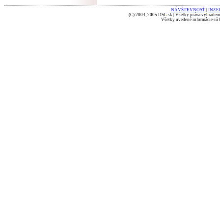
NÁVŠTEVNOSŤ
|
INZE
(C) 2004, 2005 DSL.sk | Všetky práva vyhradené
Všetky uvedené informácie sú b