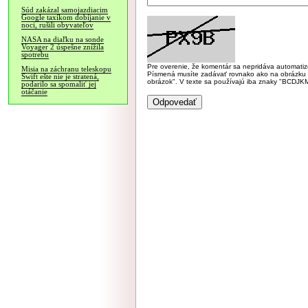
Súd zakázal samojazdiacim
Google taxíkom dobíjanie v
noci, rušili obyvateľov
NASA na diaľku na sonde
Voyager 2 úspešne znížila
spotrebu
Pre overenie, že komentár sa nepridáva automatizov
Misia na záchranu teleskopu
Písmená musíte zadávať rovnako ako na obrázku veľk
Swift ešte nie je stratená,
obrázok". V texte sa používajú iba znaky "BC
podarilo sa spomaliť jej
otáčanie