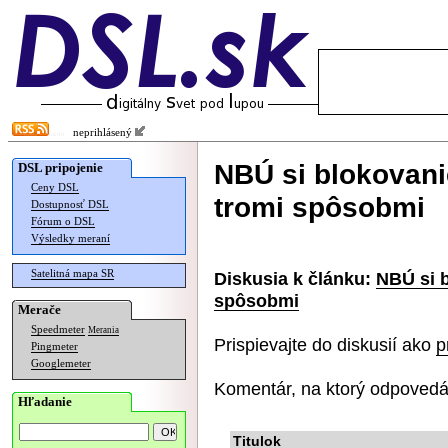
neprihlásený
NBÚ si blokovani
DSL pripojenie
Ceny DSL
tromi spôsobmi
Dostupnosť DSL
Fórum o DSL
Výsledky meraní
Satelitná mapa SR
Diskusia k článku:
NBÚ si b
spôsobmi
Merače
Speedmeter
Merania
Prispievajte do diskusií ako
p
Pingmeter
Googlemeter
Komentár, na ktorý odpovedá
Hľadanie
Titulok