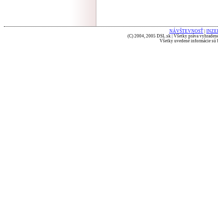
NÁVŠTEVNOSŤ
|
INZE
(C) 2004, 2005 DSL.sk | Všetky práva vyhradené
Všetky uvedené informácie sú b