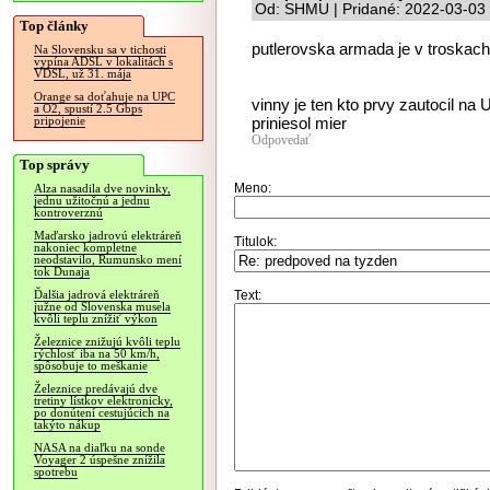
Od: SHMU | Pridané: 2022-03-03
Top články
putlerovska armada je v troskach
Na Slovensku sa v tichosti
vypína ADSL v lokalitách s
VDSL, už 31. mája
Orange sa doťahuje na UPC
vinny je ten kto prvy zautocil na U
a O2, spustí 2.5 Gbps
priniesol mier
pripojenie
Odpovedať
Top správy
Meno:
Alza nasadila dve novinky,
jednu užitočnú a jednu
kontroverznú
Maďarsko jadrovú elektráreň
Titulok:
nakoniec kompletne
neodstavilo, Rumunsko mení
tok Dunaja
Text:
Ďalšia jadrová elektráreň
južne od Slovenska musela
kvôli teplu znížiť výkon
Železnice znižujú kvôli teplu
rýchlosť iba na 50 km/h,
spôsobuje to meškanie
Železnice predávajú dve
tretiny lístkov elektronicky,
po donútení cestujúcich na
takýto nákup
NASA na diaľku na sonde
Voyager 2 úspešne znížila
spotrebu