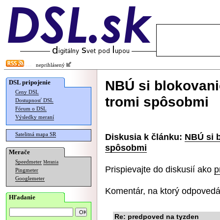
neprihlásený
NBÚ si blokovani
DSL pripojenie
Ceny DSL
tromi spôsobmi
Dostupnosť DSL
Fórum o DSL
Výsledky meraní
Satelitná mapa SR
Diskusia k článku:
NBÚ si b
spôsobmi
Merače
Speedmeter
Merania
Prispievajte do diskusií ako
p
Pingmeter
Googlemeter
Komentár, na ktorý odpovedá
Hľadanie
Re: predpoved na tyzden