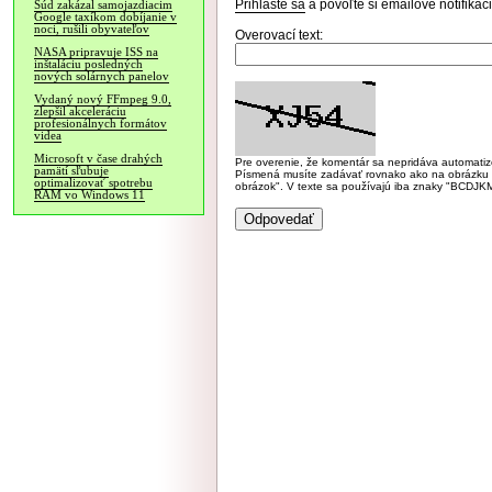
Prihláste sa
a povoľte si emailové notifiká
Súd zakázal samojazdiacim
Google taxíkom dobíjanie v
noci, rušili obyvateľov
Overovací text:
NASA pripravuje ISS na
inštaláciu posledných
nových solárnych panelov
Vydaný nový FFmpeg 9.0,
zlepšil akceleráciu
profesionálnych formátov
videa
Microsoft v čase drahých
Pre overenie, že komentár sa nepridáva automatizov
pamätí sľubuje
Písmená musíte zadávať rovnako ako na obrázku veľk
optimalizovať spotrebu
obrázok". V texte sa používajú iba znaky "BC
RAM vo Windows 11