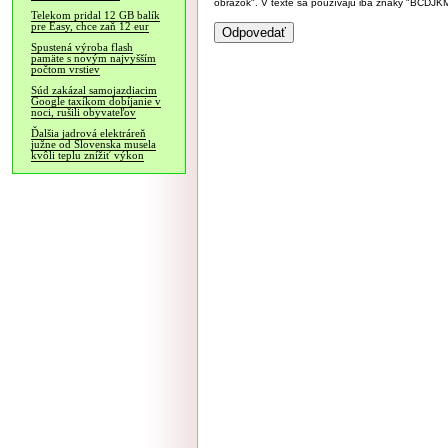
obrázok". V texte sa používajú iba znaky "BC
Telekom pridal 12 GB balík
pre Easy, chce zaň 12 eur
Spustená výroba flash
pamäte s novým najvyšším
počtom vrstiev
Súd zakázal samojazdiacim
Google taxíkom dobíjanie v
noci, rušili obyvateľov
Ďalšia jadrová elektráreň
južne od Slovenska musela
kvôli teplu znížiť výkon