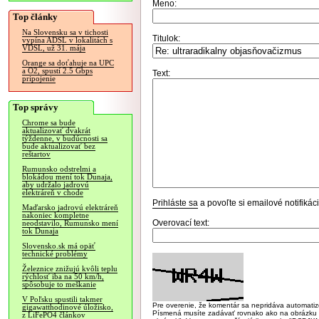
Meno:
Top články
Na Slovensku sa v tichosti
Titulok:
vypína ADSL v lokalitách s
VDSL, už 31. mája
Orange sa doťahuje na UPC
a O2, spustí 2.5 Gbps
Text:
pripojenie
Top správy
Chrome sa bude
aktualizovať dvakrát
týždenne, v budúcnosti sa
bude aktualizovať bez
reštartov
Rumunsko odstrelmi a
blokádou mení tok Dunaja,
aby udržalo jadrovú
elektráreň v chode
Prihláste sa
a povoľte si emailové notifiká
Maďarsko jadrovú elektráreň
nakoniec kompletne
Overovací text:
neodstavilo, Rumunsko mení
tok Dunaja
Slovensko.sk má opäť
technické problémy
Železnice znižujú kvôli teplu
rýchlosť iba na 50 km/h,
spôsobuje to meškanie
V Poľsku spustili takmer
Pre overenie, že komentár sa nepridáva automatizov
gigawatthodinové úložisko,
Písmená musíte zadávať rovnako ako na obrázku veľk
z LiFePO4 článkov