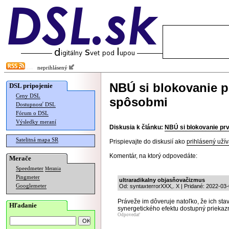
neprihlásený
NBÚ si blokovanie p
DSL pripojenie
Ceny DSL
spôsobmi
Dostupnosť DSL
Fórum o DSL
Výsledky meraní
Diskusia k článku:
NBÚ si blokovanie prv
Satelitná mapa SR
Prispievajte do diskusií ako
prihlásený užív
Komentár, na ktorý odpovedáte:
Merače
Speedmeter
Merania
Pingmeter
ultraradikalny objasňovačizmus
Googlemeter
Od: syntaxterrorXXX,. X | Pridané: 2022-03
Práveže im dôveruje natoľko, že ich sta
Hľadanie
synergetického efektu dostupný priekazne
Odpovedať