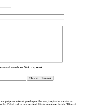
cie na odpovede na Váš príspevok.
anými prostriedkami, prosím prepíšte text, ktorý vidíte na obrázku.
é. Pokiaľ text neviete prečítať, kliknite prosím na tlačidlo "Obnoviť