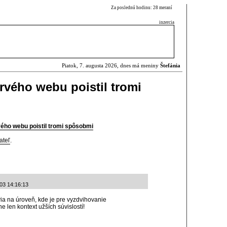
Za poslednú hodinu: 28 meraní
inzercia
Piatok, 7. augusta 2026, dnes má meniny
Štefánia
rvého webu poistil tromi
ého webu poistil tromi spôsobmi
ateľ
.
-03 14:16:13
via na úroveň, kde je pre vyzdvihovanie
 len kontext užších súvislostí!