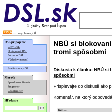
neprihlásený
NBÚ si blokovani
DSL pripojenie
Ceny DSL
tromi spôsobmi
Dostupnosť DSL
Fórum o DSL
Výsledky meraní
Satelitná mapa SR
Diskusia k článku:
NBÚ si b
spôsobmi
Merače
Speedmeter
Merania
Prispievajte do diskusií ako
p
Pingmeter
Googlemeter
Komentár, na ktorý odpovedá
Hľadanie
Re: .....