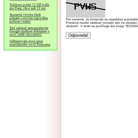
Telekom pridal 12 GB balík
pre Easy, chce zaň 12 eur
Spustená výroba flash
pamäte s novým najvyšším
Pre overenie, že komentár sa nepridáva automatizov
počtom vrstiev
Písmená musíte zadávať rovnako ako na obrázku veľk
obrázok". V texte sa používajú iba znaky "BC
Súd zakázal samojazdiacim
Google taxíkom dobíjanie v
noci, rušili obyvateľov
Odštartovala nová séria
populárneho sci-fi Futurama