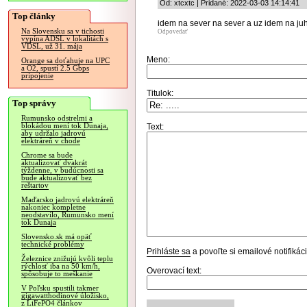
Od: xtcxtc | Pridané: 2022-03-03 14:14:41
Top články
idem na sever na sever a uz idem na juh
Na Slovensku sa v tichosti
Odpovedať
vypína ADSL v lokalitách s
VDSL, už 31. mája
Meno:
Orange sa doťahuje na UPC
a O2, spustí 2.5 Gbps
pripojenie
Titulok:
Top správy
Rumunsko odstrelmi a
blokádou mení tok Dunaja,
Text:
aby udržalo jadrovú
elektráreň v chode
Chrome sa bude
aktualizovať dvakrát
týždenne, v budúcnosti sa
bude aktualizovať bez
reštartov
Maďarsko jadrovú elektráreň
nakoniec kompletne
neodstavilo, Rumunsko mení
tok Dunaja
Slovensko.sk má opäť
technické problémy
Prihláste sa
a povoľte si emailové notifiká
Železnice znižujú kvôli teplu
rýchlosť iba na 50 km/h,
Overovací text:
spôsobuje to meškanie
V Poľsku spustili takmer
gigawatthodinové úložisko,
z LiFePO4 článkov