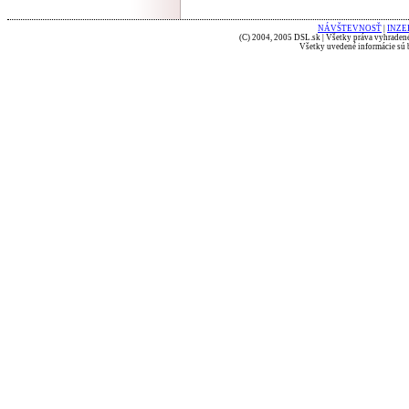
NÁVŠTEVNOSŤ
|
INZE
(C) 2004, 2005 DSL.sk | Všetky práva vyhradené
Všetky uvedené informácie sú b