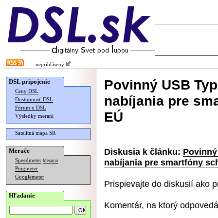
neprihlásený
Povinný USB Type
DSL pripojenie
Ceny DSL
nabíjania pre sma
Dostupnosť DSL
Fórum o DSL
EÚ
Výsledky meraní
Satelitná mapa SR
Diskusia k článku:
Povinný
Merače
nabíjania pre smartfóny sc
Speedmeter
Merania
Pingmeter
Googlemeter
Prispievajte do diskusií ako
p
Hľadanie
Komentár, na ktorý odpovedá