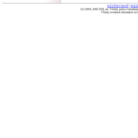
NÁVŠTEVNOSŤ
|
INZE
(C) 2004, 2005 DSL.sk | Všetky práva vyhradené
Všetky uvedené informácie sú b