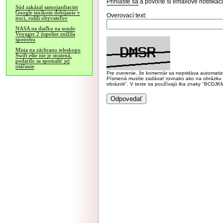
Prihláste sa
a povoľte si emailové notifiká
Súd zakázal samojazdiacim
Google taxíkom dobíjanie v
Overovací text:
noci, rušili obyvateľov
NASA na diaľku na sonde
Voyager 2 úspešne znížila
spotrebu
Misia na záchranu teleskopu
Swift ešte nie je stratená,
podarilo sa spomaliť jej
otáčanie
Pre overenie, že komentár sa nepridáva automatizov
Písmená musíte zadávať rovnako ako na obrázku veľk
obrázok". V texte sa používajú iba znaky "BC