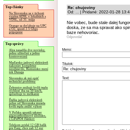
Top články
Re: chujoviny
Od: ... | Pridané: 2022-01-28 13:
Na Slovensku sa v tichosti
vypína ADSL v lokalitách s
VDSL, už 31. mája
Nie vobec, bude stale dalej fung
Orange sa doťahuje na UPC
doska, ze sa ma spravat ako spir
a O2, spustí 2.5 Gbps
baze nehovoriac.
pripojenie
Odpovedať
Top správy
Meno:
Alza nasadila dve novinky,
jednu užitočnú a jednu
kontroverznú
Maďarsko jadrovú elektráreň
Titulok:
nakoniec kompletne
neodstavilo, Rumunsko mení
tok Dunaja
Text:
Slovensko.sk má opäť
technické problémy
Železnice znižujú kvôli teplu
rýchlosť iba na 50 km/h,
spôsobuje to meškanie
Ďalšia jadrová elektráreň
južne od Slovenska musela
kvôli teplu znížiť výkon
V Poľsku spustili takmer
gigawatthodinové úložisko,
z LiFePO4 článkov
Telekom pridal 12 GB balík
pre Easy, chce zaň 12 eur