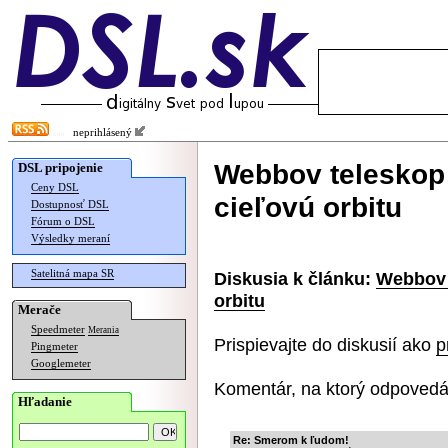
neprihlásený
Webbov teleskop 
DSL pripojenie
Ceny DSL
cieľovú orbitu
Dostupnosť DSL
Fórum o DSL
Výsledky meraní
Satelitná mapa SR
Diskusia k článku:
Webbov 
orbitu
Merače
Speedmeter
Merania
Prispievajte do diskusií ako
p
Pingmeter
Googlemeter
Komentár, na ktorý odpovedá
Hľadanie
Re: Smerom k ľudom!