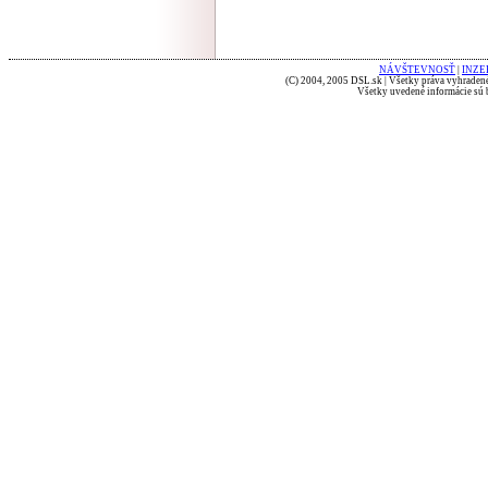
NÁVŠTEVNOSŤ
|
INZE
(C) 2004, 2005 DSL.sk | Všetky práva vyhradené
Všetky uvedené informácie sú b