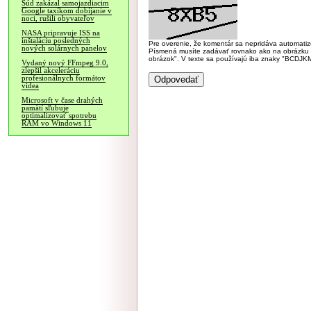
Súd zakázal samojazdiacim
Google taxíkom dobíjanie v
noci, rušili obyvateľov
NASA pripravuje ISS na
inštaláciu posledných
Pre overenie, že komentár sa nepridáva automatizov
nových solárnych panelov
Písmená musíte zadávať rovnako ako na obrázku veľk
obrázok". V texte sa používajú iba znaky "BC
Vydaný nový FFmpeg 9.0,
zlepšil akceleráciu
profesionálnych formátov
videa
Microsoft v čase drahých
pamätí sľubuje
optimalizovať spotrebu
RAM vo Windows 11