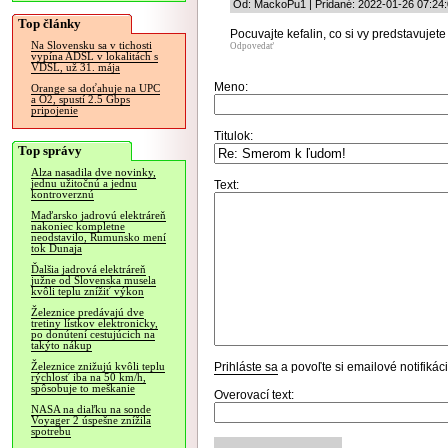
Od: MackoPu1 | Pridané: 2022-01-26 07:24
Top články
Pocuvajte kefalin, co si vy predstavujet
Na Slovensku sa v tichosti
Odpovedať
vypína ADSL v lokalitách s
VDSL, už 31. mája
Meno:
Orange sa doťahuje na UPC
a O2, spustí 2.5 Gbps
pripojenie
Titulok:
Top správy
Alza nasadila dve novinky,
jednu užitočnú a jednu
Text:
kontroverznú
Maďarsko jadrovú elektráreň
nakoniec kompletne
neodstavilo, Rumunsko mení
tok Dunaja
Ďalšia jadrová elektráreň
južne od Slovenska musela
kvôli teplu znížiť výkon
Železnice predávajú dve
tretiny lístkov elektronicky,
po donútení cestujúcich na
takýto nákup
Prihláste sa
a povoľte si emailové notifiká
Železnice znižujú kvôli teplu
rýchlosť iba na 50 km/h,
spôsobuje to meškanie
Overovací text:
NASA na diaľku na sonde
Voyager 2 úspešne znížila
spotrebu