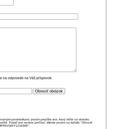
cie na odpovede na Váš príspevok.
anými prostriedkami, prosím prepíšte text, ktorý vidíte na obrázku.
é. Pokiaľ text neviete prečítať, kliknite prosím na tlačidlo "Obnoviť
DJKMPRSVWXY1234589".