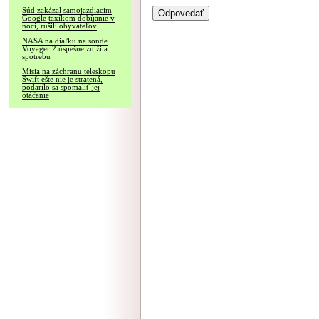
Súd zakázal samojazdiacim
Google taxíkom dobíjanie v
noci, rušili obyvateľov
NASA na diaľku na sonde
Voyager 2 úspešne znížila
spotrebu
Misia na záchranu teleskopu
Swift ešte nie je stratená,
podarilo sa spomaliť jej
otáčanie