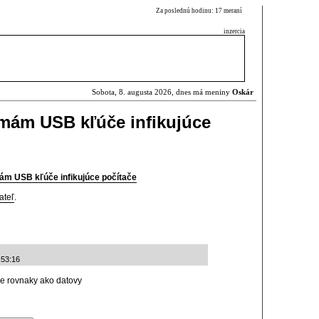
Za poslednú hodinu: 17 meraní
inzercia
Sobota, 8. augusta 2026, dnes má meniny
Oskár
irmám USB kľúče infikujúce
mám USB kľúče infikujúce počítače
ateľ
.
:53:16
 je rovnaky ako datovy