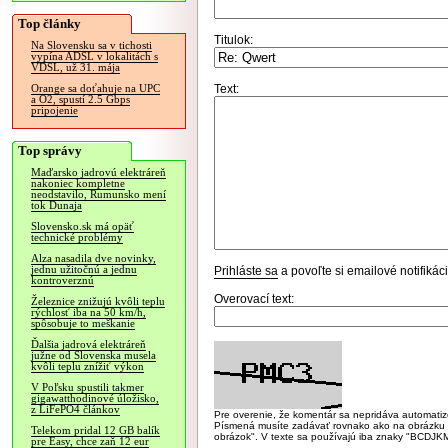
Top články
Titulok:
Na Slovensku sa v tichosti
vypína ADSL v lokalitách s
VDSL, už 31. mája
Text:
Orange sa doťahuje na UPC
a O2, spustí 2.5 Gbps
pripojenie
Top správy
Maďarsko jadrovú elektráreň
nakoniec kompletne
neodstavilo, Rumunsko mení
tok Dunaja
Slovensko.sk má opäť
technické problémy
Alza nasadila dve novinky,
jednu užitočnú a jednu
Prihláste sa
a povoľte si emailové notifiká
kontroverznú
Overovací text:
Železnice znižujú kvôli teplu
rýchlosť iba na 50 km/h,
spôsobuje to meškanie
Ďalšia jadrová elektráreň
južne od Slovenska musela
kvôli teplu znížiť výkon
V Poľsku spustili takmer
gigawatthodinové úložisko,
z LiFePO4 článkov
Pre overenie, že komentár sa nepridáva automatizov
Písmená musíte zadávať rovnako ako na obrázku veľk
Telekom pridal 12 GB balík
obrázok". V texte sa používajú iba znaky "BC
pre Easy, chce zaň 12 eur