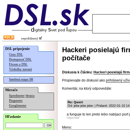
neprihlásený
Hackeri posielajú f
DSL pripojenie
Ceny DSL
počítače
Dostupnosť DSL
Fórum o DSL
Výsledky meraní
Diskusia k článku:
Hackeri posielajú fir
Satelitná mapa SR
Prispievajte do diskusií ako
prihlásený užív
Komentár, na ktorý odpovedáte:
Merače
Speedmeter
Merania
Pingmeter
Re: Qwert
Googlemeter
Od: jebe jebe jebe: | Pridané: 2022-01-10 14
a funguje to len preto lebo nabijaci port
Hľadanie
Odpovedať
Meno: