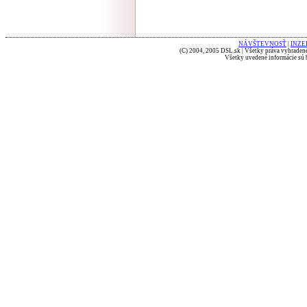
NÁVŠTEVNOSŤ
|
INZE
(C) 2004, 2005 DSL.sk | Všetky práva vyhradené
Všetky uvedené informácie sú b