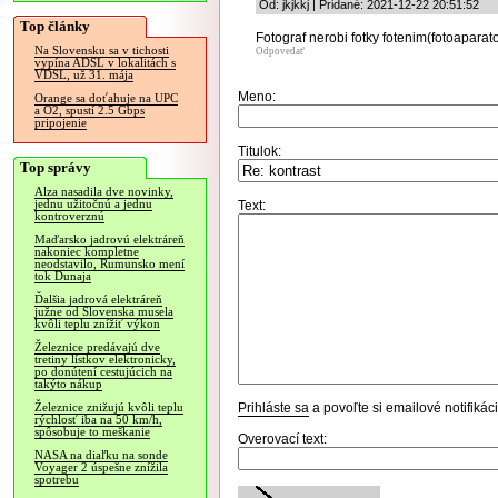
Od: jkjkkj | Pridané: 2021-12-22 20:51:52
Top články
Fotograf nerobi fotky fotenim(fotoapara
Na Slovensku sa v tichosti
Odpovedať
vypína ADSL v lokalitách s
VDSL, už 31. mája
Meno:
Orange sa doťahuje na UPC
a O2, spustí 2.5 Gbps
pripojenie
Titulok:
Top správy
Alza nasadila dve novinky,
jednu užitočnú a jednu
Text:
kontroverznú
Maďarsko jadrovú elektráreň
nakoniec kompletne
neodstavilo, Rumunsko mení
tok Dunaja
Ďalšia jadrová elektráreň
južne od Slovenska musela
kvôli teplu znížiť výkon
Železnice predávajú dve
tretiny lístkov elektronicky,
po donútení cestujúcich na
takýto nákup
Prihláste sa
a povoľte si emailové notifiká
Železnice znižujú kvôli teplu
rýchlosť iba na 50 km/h,
spôsobuje to meškanie
Overovací text:
NASA na diaľku na sonde
Voyager 2 úspešne znížila
spotrebu