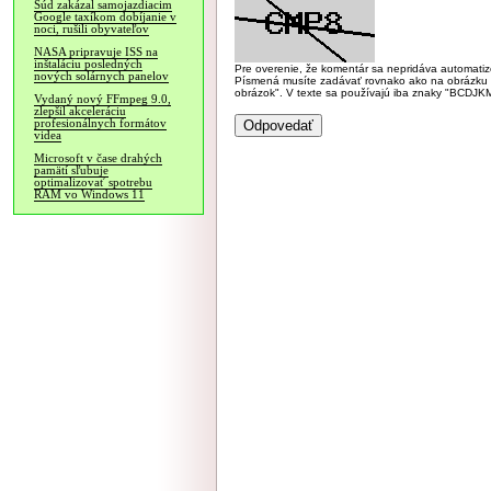
Súd zakázal samojazdiacim
Google taxíkom dobíjanie v
noci, rušili obyvateľov
NASA pripravuje ISS na
inštaláciu posledných
Pre overenie, že komentár sa nepridáva automatizov
nových solárnych panelov
Písmená musíte zadávať rovnako ako na obrázku veľk
obrázok". V texte sa používajú iba znaky "BC
Vydaný nový FFmpeg 9.0,
zlepšil akceleráciu
profesionálnych formátov
videa
Microsoft v čase drahých
pamätí sľubuje
optimalizovať spotrebu
RAM vo Windows 11