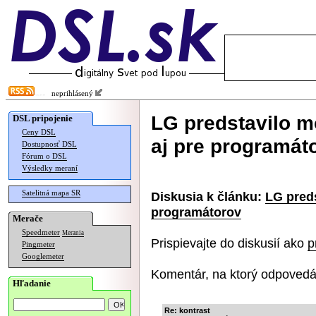
neprihlásený
LG predstavilo m
DSL pripojenie
Ceny DSL
aj pre programát
Dostupnosť DSL
Fórum o DSL
Výsledky meraní
Satelitná mapa SR
Diskusia k článku:
LG preds
programátorov
Merače
Speedmeter
Merania
Prispievajte do diskusií ako
p
Pingmeter
Googlemeter
Komentár, na ktorý odpovedá
Hľadanie
Re: kontrast