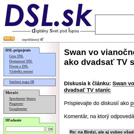
neprihlásený
Swan vo vianočnej
DSL pripojenie
Ceny DSL
ako dvadsať TV s
Dostupnosť DSL
Fórum o DSL
Výsledky meraní
Satelitná mapa SR
Diskusia k článku:
Swan vo 
dvadsať TV staníc
Merače
Speedmeter
Merania
Prispievajte do diskusií ako
p
Pingmeter
Googlemeter
Komentár, na ktorý odpovedá
Hľadanie
Re: na Birdzi, ale aj vubec všad