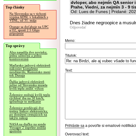
dvloper, abo nejmín QA senior 
Top články
Prahe, Viedni, za nejmín 3 - 9 t
Od: Lues de Funes | Pridané: 20
Na Slovensku sa v tichosti
vypína ADSL v lokalitách s
VDSL, už 31. mája
Dnes žiadne negroopice a musul
Orange sa doťahuje na UPC
Odpovedať
a O2, spustí 2.5 Gbps
pripojenie
Meno:
Top správy
Alza nasadila dve novinky,
Titulok:
jednu užitočnú a jednu
kontroverznú
Maďarsko jadrovú elektráreň
nakoniec kompletne
Text:
neodstavilo, Rumunsko mení
tok Dunaja
Ďalšia jadrová elektráreň
južne od Slovenska musela
kvôli teplu znížiť výkon
Železnice znižujú kvôli teplu
rýchlosť iba na 50 km/h,
spôsobuje to meškanie
Železnice predávajú dve
tretiny lístkov elektronicky,
po donútení cestujúcich na
takýto nákup
NASA na diaľku na sonde
Prihláste sa
a povoľte si emailové notifiká
Voyager 2 úspešne znížila
spotrebu
Overovací text: