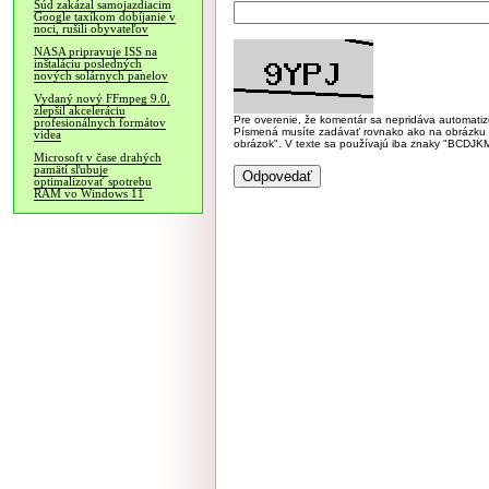
Súd zakázal samojazdiacim
Google taxíkom dobíjanie v
noci, rušili obyvateľov
NASA pripravuje ISS na
inštaláciu posledných
nových solárnych panelov
Vydaný nový FFmpeg 9.0,
zlepšil akceleráciu
Pre overenie, že komentár sa nepridáva automatizov
profesionálnych formátov
Písmená musíte zadávať rovnako ako na obrázku veľk
videa
obrázok". V texte sa používajú iba znaky "BC
Microsoft v čase drahých
pamätí sľubuje
optimalizovať spotrebu
RAM vo Windows 11