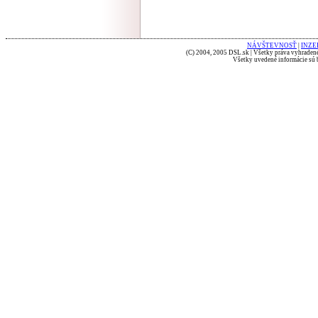
NÁVŠTEVNOSŤ
|
INZE
(C) 2004, 2005 DSL.sk | Všetky práva vyhradené
Všetky uvedené informácie sú b