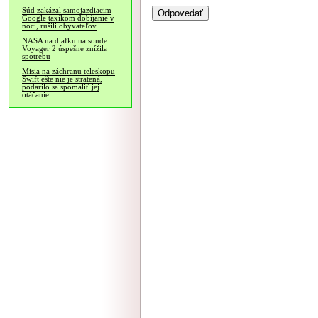
Súd zakázal samojazdiacim
Google taxíkom dobíjanie v
noci, rušili obyvateľov
NASA na diaľku na sonde
Voyager 2 úspešne znížila
spotrebu
Misia na záchranu teleskopu
Swift ešte nie je stratená,
podarilo sa spomaliť jej
otáčanie