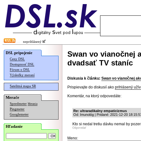
neprihlásený
Swan vo vianočnej ak
DSL pripojenie
Ceny DSL
dvadsať TV staníc
Dostupnosť DSL
Fórum o DSL
Výsledky meraní
Diskusia k článku:
Swan vo vianočnej akc
Satelitná mapa SR
Prispievajte do diskusií ako
prihlásený užív
Komentár, na ktorý odpovedáte:
Merače
Speedmeter
Merania
Pingmeter
Re: ultraradikalny empaticizmus
Googlemeter
Od: Imunológ | Pridané: 2021-12-20 18:15:5
Kto si nedal tretiu dávku nemal by pozera
Hľadanie
Odpovedať
Meno: