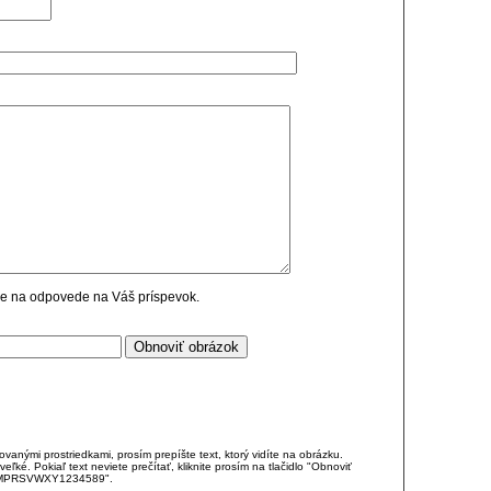
cie na odpovede na Váš príspevok.
anými prostriedkami, prosím prepíšte text, ktorý vidíte na obrázku.
é. Pokiaľ text neviete prečítať, kliknite prosím na tlačidlo "Obnoviť
DJKMPRSVWXY1234589".