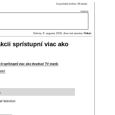
Za poslednú hodinu: 88 meraní
inzercia
Sobota, 8. augusta 2026, dnes má meniny
Oskár
cii sprístupní viac ako
ii sprístupní viac ako dvadsať TV staníc
ateľ
.
7
ť televízor.