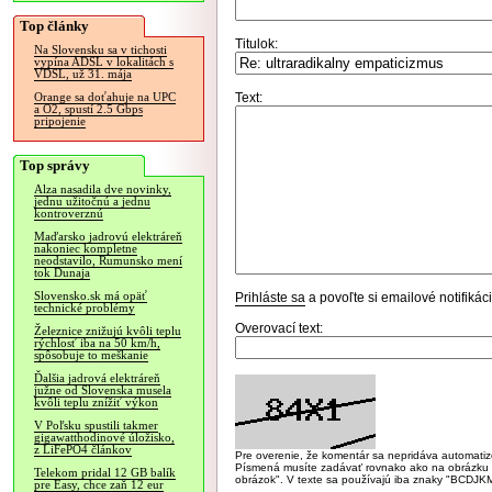
Top články
Titulok:
Na Slovensku sa v tichosti
vypína ADSL v lokalitách s
VDSL, už 31. mája
Text:
Orange sa doťahuje na UPC
a O2, spustí 2.5 Gbps
pripojenie
Top správy
Alza nasadila dve novinky,
jednu užitočnú a jednu
kontroverznú
Maďarsko jadrovú elektráreň
nakoniec kompletne
neodstavilo, Rumunsko mení
tok Dunaja
Slovensko.sk má opäť
Prihláste sa
a povoľte si emailové notifiká
technické problémy
Overovací text:
Železnice znižujú kvôli teplu
rýchlosť iba na 50 km/h,
spôsobuje to meškanie
Ďalšia jadrová elektráreň
južne od Slovenska musela
kvôli teplu znížiť výkon
V Poľsku spustili takmer
gigawatthodinové úložisko,
z LiFePO4 článkov
Pre overenie, že komentár sa nepridáva automatizov
Písmená musíte zadávať rovnako ako na obrázku veľk
Telekom pridal 12 GB balík
obrázok". V texte sa používajú iba znaky "BC
pre Easy, chce zaň 12 eur